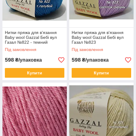
Нитки пряжа для в'язання
Нитки пряжа для в'язання
Baby wool Gazzal Бебі вул
Baby wool Gazzal Бебі вул
Газал №822 - темний
Газал №823
блакитний
Під замовлення
Під замовлення
598
598
₴/упаковка
₴/упаковка
Купити
Купити