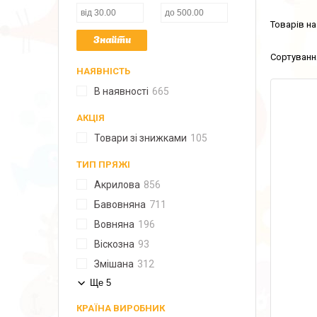
Знайти
НАЯВНІСТЬ
В наявності
665
АКЦІЯ
Товари зі знижками
105
ТИП ПРЯЖІ
Акрилова
856
Бавовняна
711
Вовняна
196
Віскозна
93
Змішана
312
Ще 5
КРАЇНА ВИРОБНИК