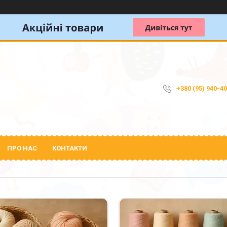
+380 (95) 940-4
ПРО НАС
КОНТАКТИ
3263
437