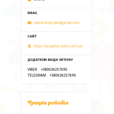
zebra.shop.niko@gmail.com
https://pryazha-zebra.com.ua
VIBER
+380636257690
TELEGRAM
+380636257690
Графік роботи