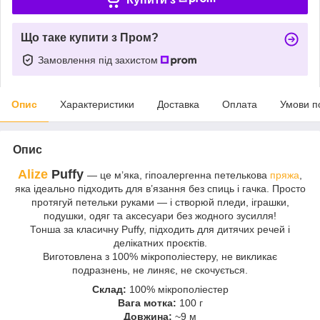
Що таке купити з Пром?
Замовлення під захистом
Опис
Характеристики
Доставка
Оплата
Умови п
Опис
Alize
Puffy
— це м’яка, гіпоалергенна петелькова
пряжа
,
яка ідеально підходить для в’язання без спиць і гачка. Просто
протягуй петельки руками — і створюй пледи, іграшки,
подушки, одяг та аксесуари без жодного зусилля!
Тонша за класичну Puffy, підходить для дитячих речей і
делікатних проєктів.
Виготовлена з 100% мікрополіестеру, не викликає
подразнень, не линяє, не скочується.
Склад:
100% мікрополіестер
Вага мотка:
100 г
Довжина:
~9 м