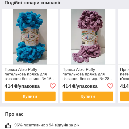
Подібні товари компанії
Пряжа Alize Puffy
Пряжа Alize Puffy
Пряж
петелькова пряжа для
петелькова пряжа для
пете
в'язання без спиць № 16 -
в'язання без спиць № 28 -
в'яз
океан
троянда
світ
414
414
414
₴/упаковка
₴/упаковка
Купити
Купити
Про нас
96% позитивних з 94 відгуків за рік