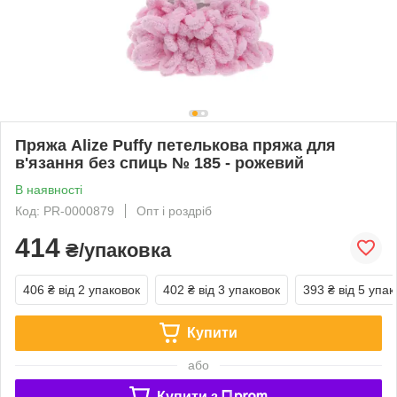
Пряжа Alize Puffy петелькова пряжа для
в'язання без спиць № 185 - рожевий
В наявності
Код: PR-0000879
Опт і роздріб
414
₴/упаковка
406 ₴
від 2 упаковок
402 ₴
від 3 упаковок
393 ₴
від 5 упак
Купити
або
Купити з