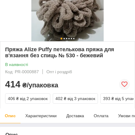
Пряжа Alize Puffy петелькова пряжа для
в'язання без спиць № 530 - бежевий
В наявності
Код: PR-0000887
Опт і роздріб
414
₴/упаковка
406 ₴
від 2 упаковок
402 ₴
від 3 упаковок
393 ₴
від 5 упак
Опис
Характеристики
Доставка
Оплата
Умови п
Опис