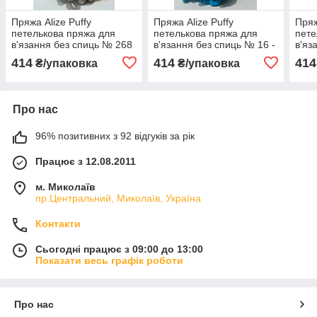
Пряжа Alize Puffy
Пряжа Alize Puffy
Пряж
петелькова пряжа для
петелькова пряжа для
пете
в'язання без спиць № 268
в'язання без спиць № 16 -
в'яз
- молочно-бежевий
океан
світ
414
414
414
₴/упаковка
₴/упаковка
Про нас
96% позитивних з 92 відгуків за рік
Працює з 12.08.2011
м. Миколаїв
пр.Центральний, Миколаїв, Україна
Контакти
Сьогодні працює з 09:00 до 13:00
Показати весь графік роботи
Про нас