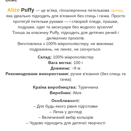
Alize
Puffy
— це м’яка, гіпоалергенна петелькова
пряжа
,
яка ідеально підходить для в’язання без спиць і гачка. Просто
протягуй петельки руками — і створюй пледи, іграшки,
подушки, одяг та аксесуари без жодного зусилля!
Тонша за класичну Puffy, підходить для дитячих речей і
делікатних проєктів.
Виготовлена з 100% мікрополіестеру, не викликає
подразнень, не линяє, не скочується.
Склад:
100% мікрополіестер
Вага мотка:
100 г
Довжина:
~9 м
Рекомендоване використання:
ручне в’язання (без спиць та
гачка)
Країна виробництва:
Туреччина
Виробник:
Alize
Особливості:
– Для будь-якого рівня підготовки
– Легка у догляді
– Величезний вибір кольорів
– Чудово підходить для дитячої творчості