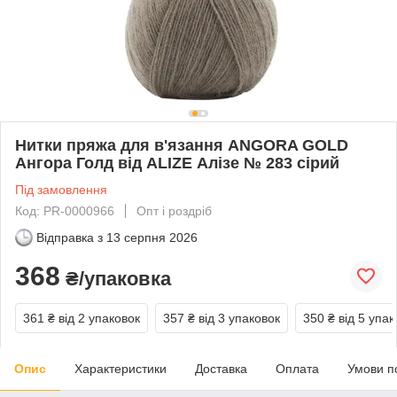
Нитки пряжа для в'язання ANGORA GOLD
Ангора Голд від ALIZE Алізе № 283 сірий
Під замовлення
Код: PR-0000966
Опт і роздріб
Відправка з
13 серпня 2026
368
₴/упаковка
361 ₴
від 2 упаковок
357 ₴
від 3 упаковок
350 ₴
від 5 упак
Опис
Характеристики
Доставка
Оплата
Умови п