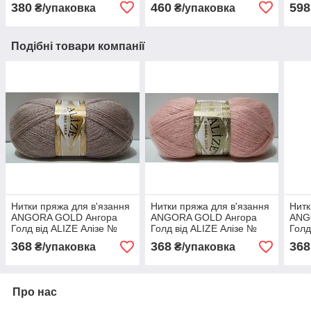
Класик № 87 - вугільно-
Алізе № 851 - барвінок
380
460
598
₴/упаковка
₴/упаковка
сірий
Подібні товари компанії
Нитки пряжа для в'язання
Нитки пряжа для в'язання
Нитк
ANGORA GOLD Ангора
ANGORA GOLD Ангора
ANG
Голд від ALIZE Алізе №
Голд від ALIZE Алізе №
Голд
542 - кора
161 - пудра
- Пе
368
368
368
₴/упаковка
₴/упаковка
Про нас