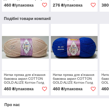
№ 36 - рожевий
вишня
сріб
460
276
380
₴/упаковка
₴/упаковка
Подібні товари компанії
Нитки пряжа для в'язання
Нитки пряжа для в'язання
Нитк
бавовна акрил COTTON
бавовна акрил COTTON
бав
GOLD ALIZE Коттон Голд
GOLD ALIZE Коттон Голд
GOLD
Алізе № 161 - пудра
Алізе № 141 - волошка
Аліз
460
460
460
₴/упаковка
₴/упаковка
Про нас