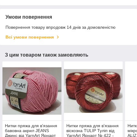
Умови повернення
Повернення товару впродовж 14 днів за домовленістю
Всі умови повернення
З цим товаром також замовляють
Нитки пряжа для в'язання
Нитки пряжа для в'язання
Нитк
бавовна акрил JEANS
віскозна TULIP Туліп від
мікр
Джинс від YarnArt Ярнарт
YarnArt Ярнарт № 422 -
ALIZ