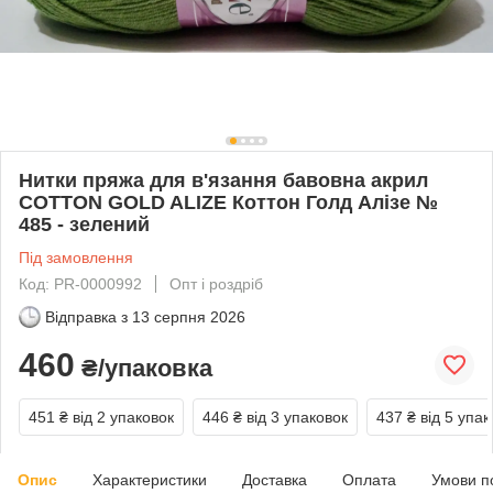
Нитки пряжа для в'язання бавовна акрил
COTTON GOLD ALIZE Коттон Голд Алізе №
485 - зелений
Під замовлення
Код: PR-0000992
Опт і роздріб
Відправка з
13 серпня 2026
460
₴/упаковка
451 ₴
від 2 упаковок
446 ₴
від 3 упаковок
437 ₴
від 5 упак
Опис
Характеристики
Доставка
Оплата
Умови п