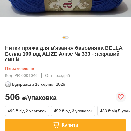
Нитки пряжа для в'язання бавовняна BELLA
Белла 100 від ALIZE Алізе № 333 - яскравий
синій
Під замовлення
Код: PR-0001046
Опт і роздріб
Відправка з
15 серпня 2026
506
₴/упаковка
496 ₴
від 2 упаковок
492 ₴
від 3 упаковок
483 ₴
від 5 упак
Купити