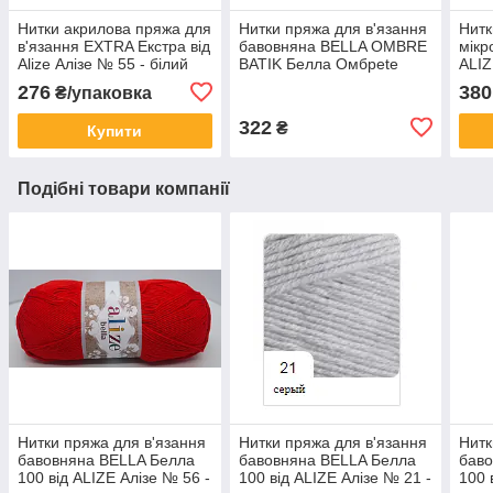
Нитки акрилова пряжа для
Нитки пряжа для в'язання
Нитк
в'язання EXTRA Екстра від
бавовняна BELLA OMBRE
мікр
Alize Алізе № 55 - білий
BATIK Белла Омбреtе
ALIZ
Батик від ALIZE Алізе №
сріб
276
380
₴/упаковка
7429
322
₴
Купити
Подібні товари компанії
Нитки пряжа для в'язання
Нитки пряжа для в'язання
Нитк
бавовняна BELLA Белла
бавовняна BELLA Белла
баво
100 від ALIZE Алізе № 56 -
100 від ALIZE Алізе № 21 -
100 