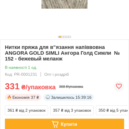
Нитки пряжа для в"язання напіввовна
ANGORA GOLD SIMLI Ангора Голд Симли №
152 - бежевый меланж
В наявності 1 од.
Код: PR-0001231
Опт і роздріб
331
₴/упаковка
368 ₴/упаковка
Економія
37 ₴
Залишилось
15:39:16
361 ₴
від 2 упаковок
357 ₴
від 3 упаковок
350 ₴
від 5 упак
Купити