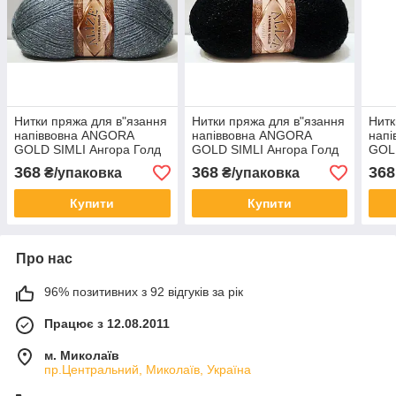
Нитки пряжа для в"язання
Нитки пряжа для в"язання
Нитк
напіввовна ANGORA
напіввовна ANGORA
нап
GOLD SIMLI Ангора Голд
GOLD SIMLI Ангора Голд
GOLD
Симли № 87 - угольно-
Симли № 60 - черный
Сим
368
368
368
₴/упаковка
₴/упаковка
серый
Купити
Купити
Про нас
96% позитивних з 92 відгуків за рік
Працює з 12.08.2011
м. Миколаїв
пр.Центральний, Миколаїв, Україна