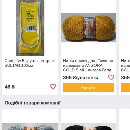
Спиці № 5 кругові на тросі
Нитки пряжа для в"язання
Нитк
SULTAN 100см
напіввовна ANGORA
нап
GOLD SIMLI Ангора Голд
GOLD
Симли № 02 - шафран
Сим
368
368
₴/упаковка
пуд
46
₴
Купити
Подібні товари компанії