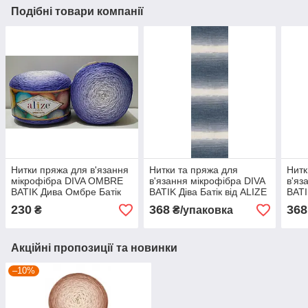
Подібні товари компанії
Нитки пряжа для в'язання
Нитки та пряжа для
Нитк
мікрофібра DIVA OMBRE
в'язання мікрофібра DIVA
в'яз
BATIK Дива Омбре Батік
BATIK Діва Батік від ALIZE
BATI
від ALIZE Алізе № 7378
Алізе № 1900
Аліз
230
368
368
₴
₴/упаковка
Акційні пропозиції та новинки
–10%