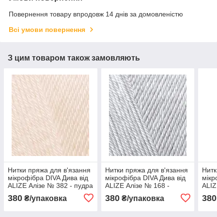
Повернення товару впродовж 14 днів за домовленістю
Всі умови повернення
З цим товаром також замовляють
Нитки пряжа для в'язання
Нитки пряжа для в'язання
Нитк
мікрофібра DIVA Дива від
мікрофібра DIVA Дива від
мікр
ALIZE Алізе № 382 - пудра
ALIZE Алізе № 168 -
ALIZ
морська черепашка
кам'
380
380
380
₴/упаковка
₴/упаковка