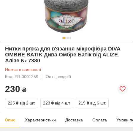
Нитки пряжа для в'язання мікрофібра DIVA
OMBRE BATIK Дива Омбре Батік від ALIZE
Алізе № 7380
Немає в наявності
Код: PR-0001259
Опт і роздріб
230
₴
225 ₴
від 2 шт.
223 ₴
від 4 шт.
219 ₴
від 6 шт.
Опис
Характеристики
Доставка
Оплата
Умови п