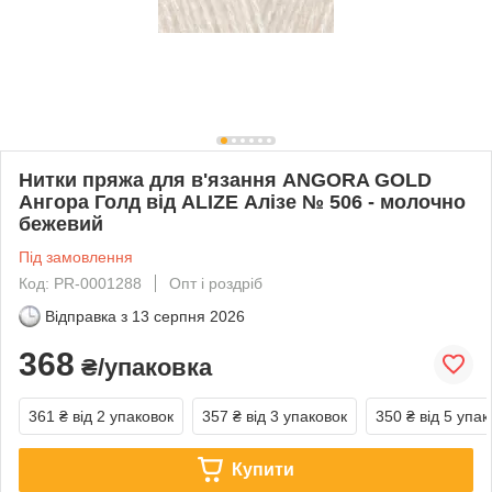
Нитки пряжа для в'язання ANGORA GOLD
Ангора Голд від ALIZE Алізе № 506 - молочно
бежевий
Під замовлення
Код: PR-0001288
Опт і роздріб
Відправка з
13 серпня 2026
368
₴/упаковка
361 ₴
від 2 упаковок
357 ₴
від 3 упаковок
350 ₴
від 5 упак
Купити