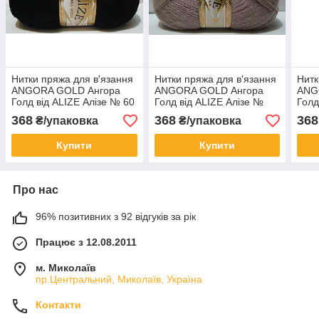
Нитки пряжа для в'язання
Нитки пряжа для в'язання
Нитк
ANGORA GOLD Ангора
ANGORA GOLD Ангора
ANG
Голд від ALIZE Алізе № 60
Голд від ALIZE Алізе №
Голд
- чорний
542 - кора
161 
368
368
368
₴/упаковка
₴/упаковка
Купити
Купити
Про нас
96% позитивних з 92 відгуків за рік
Працює з 12.08.2011
м. Миколаїв
пр.Центральний, Миколаїв, Україна
Контакти