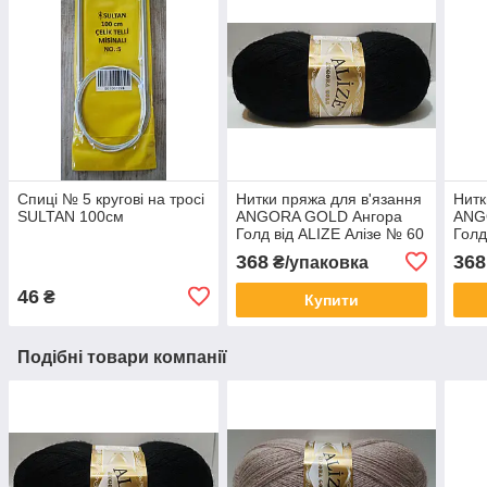
Спиці № 5 кругові на тросі
Нитки пряжа для в'язання
Нитк
SULTAN 100см
ANGORA GOLD Ангора
ANG
Голд від ALIZE Алізе № 60
Голд
- чорний
111 
368
368
₴/упаковка
46
₴
Купити
Подібні товари компанії