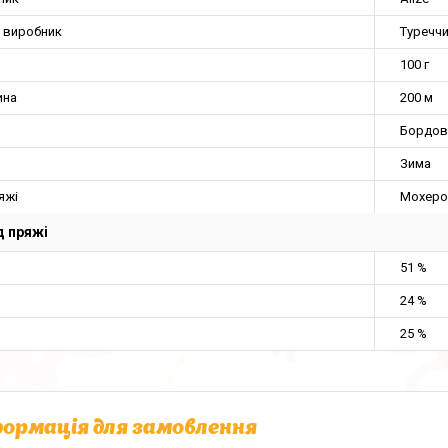
а виробник
Туречч
100 г
ина
200 м
Бордов
Зима
яжі
Мохеро
 пряжі
51 %
24 %
25 %
ормація для замовлення