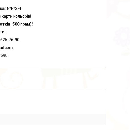
чок: №№2-4
 карти кольорів!
тків, 500 грам)!
ти:
-625-76-90
ail.com
7690