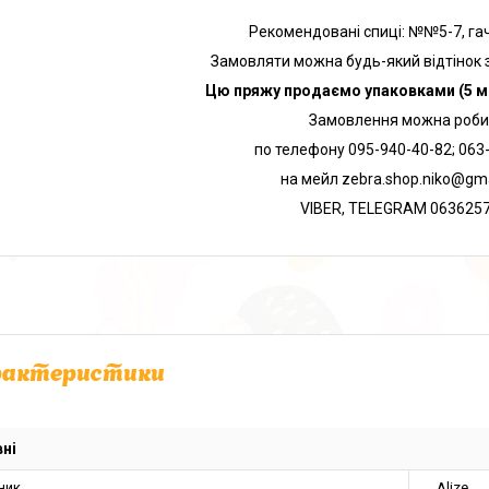
Рекомендовані спиці: №№5-7, га
Замовляти можна будь-який відтінок з
Цю пряжу продаємо упаковками (5 мо
Замовлення можна роби
по телефону 095-940-40-82; 063
на мейл zebra.shop.niko@gm
VIBER, TELEGRAM 063625
рактеристики
ні
ник
Alize