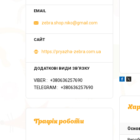
zebra.shop.niko@gmail.com
https://pryazha-zebra.com.ua
VIBER
+380636257690
TELEGRAM
+380636257690
Ха
Графік роботи
Основ
Вироб