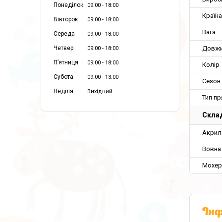
Понеділок
09:00
18:00
Країн
Вівторок
09:00
18:00
Вага
Середа
09:00
18:00
Довж
Четвер
09:00
18:00
Пʼятниця
09:00
18:00
Колір
Субота
09:00
13:00
Сезон
Неділя
Вихідний
Тип пр
Склад
Акрил
Вовна
Мохер
Інф