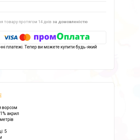
я товару протягом 14 днів
за домовленістю
нні платежі. Тепер ви можете купити будь-який
E
м ворсом
51% акрил
 метрів
і: 5
м