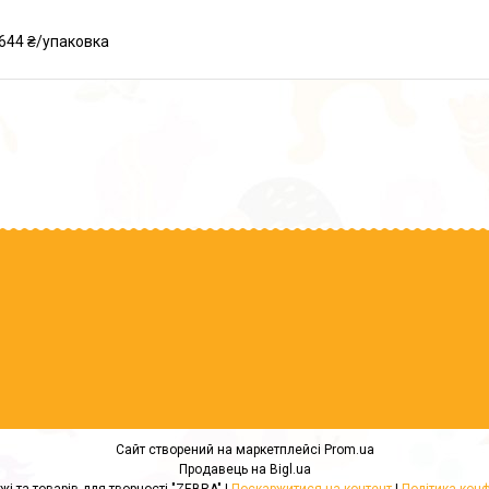
644 ₴/упаковка
Сайт створений на маркетплейсі
Prom.ua
Продавець на Bigl.ua
Магазин пряжі та товарів для творчості "ZEBRA" |
Поскаржитися на контент
|
Політика конф