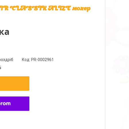
HAIR CLASSIK ALIZE мохер
ка
роздріб
Код:
PR-0002961
6