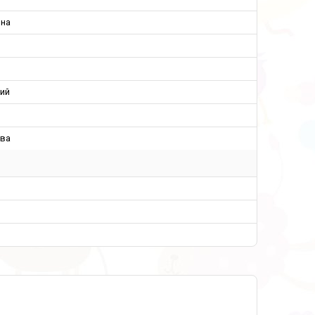
ина
ий
ва