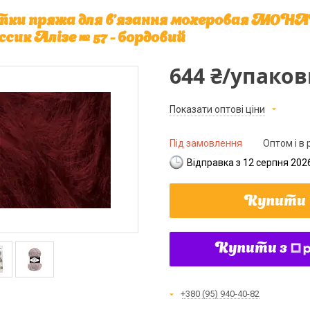
ки пряжа для в'язання мохеровая MO
ссик Алізе № 57 - бордовий
644 ₴/упаков
Показати оптові ціни
Під замовлення
Оптом і в 
Відправка з 12 серпня 202
Купити
Купити з
+380 (95) 940-40-82