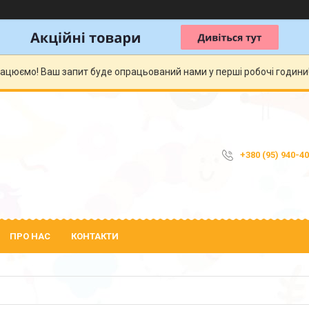
рацюємо! Ваш запит буде опрацьований нами у перші робочі години! 
+380 (95) 940-4
ПРО НАС
КОНТАКТИ