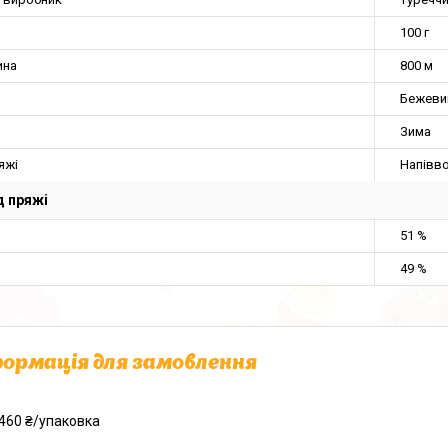
100 г
ина
800 м
Бежеви
Зима
яжі
Напівв
 пряжі
51 %
49 %
ормація для замовлення
460 ₴/упаковка