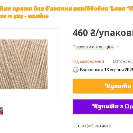
ки пряжа для в'язання напіввовна Lana Gol
зе № 585 - камінь
460 ₴/упаков
Показати оптові ціни
Під замовлення
Оптом і в 
Відправка з 13 серпня 202
Купити
Купити з
+380 (95) 940-40-82