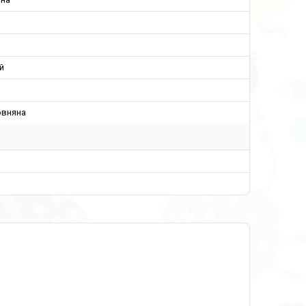
й
овняна