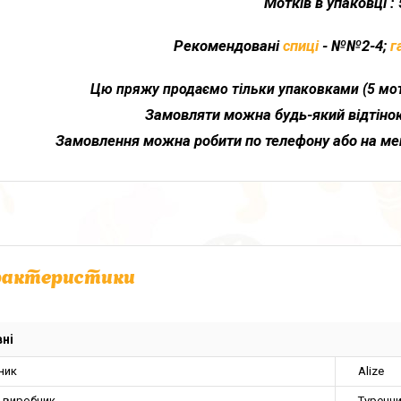
Мотків в упаковці
: 
Рекомендовані
спиці
- №№2-4;
г
Цю пряжу продаємо тільки упаковками (5 мотк
Замовляти можна будь-який відтінок 
Замовлення можна робити по телефону або на мей
рактеристики
ні
ник
Alize
а виробник
Туречч