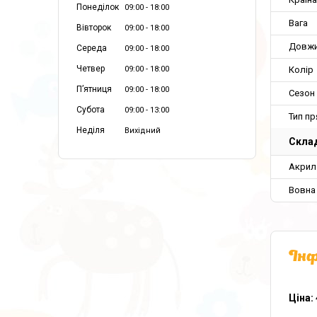
Понеділок
09:00
18:00
Вага
Вівторок
09:00
18:00
Довж
Середа
09:00
18:00
Четвер
Колір
09:00
18:00
Пʼятниця
09:00
18:00
Сезон
Субота
09:00
13:00
Тип пр
Неділя
Вихідний
Склад
Акрил
Вовна
Інф
Ціна: