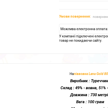
поверненн
У компанії підключені електро
товар не покидаючи сайту.
На
піввовна Lana Gold 8
Виробник
: Туреччи
Склад
: 49% - вовна, 51% 
Довжина
: 730 метр
Вага
: 100 грам