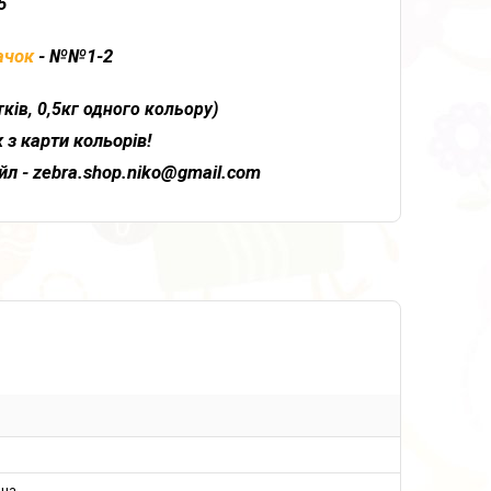
5
ачок
- №№1-2
ів, 0,5кг одного кольору)
з карти кольорів!
л - zebra.shop.niko@gmail.com
ина