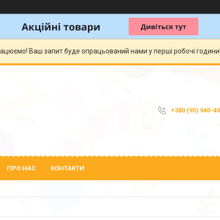
рацюємо! Ваш запит буде опрацьований нами у перші робочі години! 
+380 (95) 940-4
ПРО НАС
КОНТАКТИ