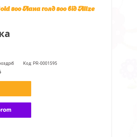
d 800 Лана голд 800 від Alize
ка
роздріб
Код:
PR-0001595
6