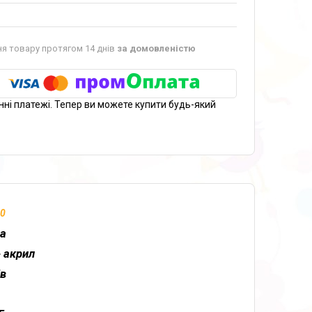
я товару протягом 14 днів
за домовленістю
нні платежі. Тепер ви можете купити будь-який
00
на
- акрил
ів