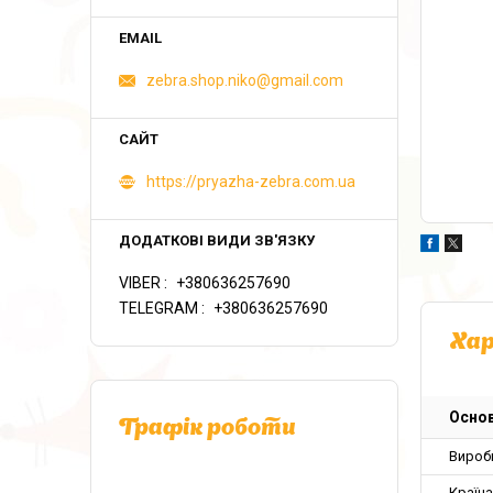
zebra.shop.niko@gmail.com
https://pryazha-zebra.com.ua
VIBER
+380636257690
TELEGRAM
+380636257690
Ха
Основ
Графік роботи
Вироб
Країн