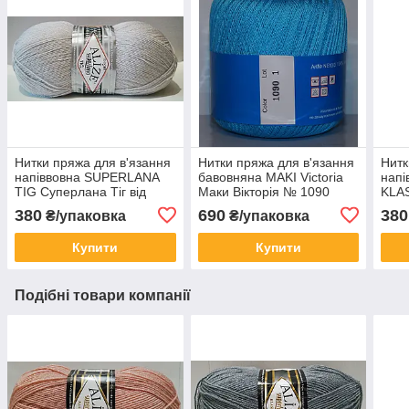
Нитки пряжа для в'язання
Нитки пряжа для в'язання
Нитк
напіввовна SUPERLANA
бавовняна MAKI Victoria
нап
TIG Суперлана Тіг від
Маки Вікторія № 1090
KLAS
ALIZE Алізе № 168 -
Клас
380
690
380
₴/упаковка
₴/упаковка
кам'яний
пуд
Купити
Купити
Подібні товари компанії