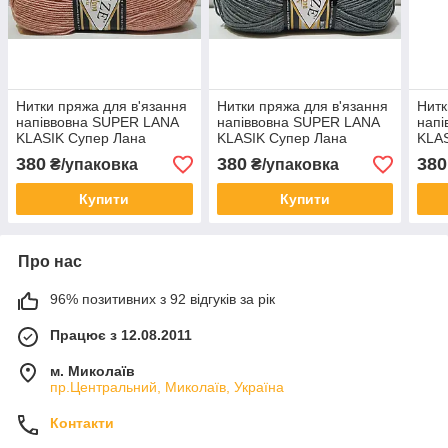
Нитки пряжа для в'язання
Нитки пряжа для в'язання
Нитк
напіввовна SUPER LANA
напіввовна SUPER LANA
нап
KLASIK Супер Лана
KLASIK Супер Лана
KLAS
Класик № 161 - суха
Класик № 87 - вугільно-
Клас
380
380
380
₴/упаковка
₴/упаковка
троянда
сірий
пуд
Купити
Купити
Про нас
96% позитивних з 92 відгуків за рік
Працює з 12.08.2011
м. Миколаїв
пр.Центральний, Миколаїв, Україна
Контакти