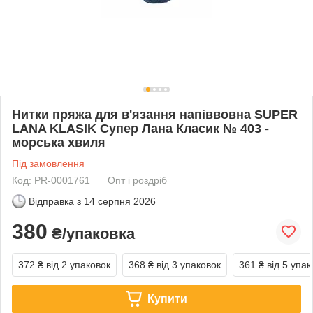
Нитки пряжа для в'язання напіввовна SUPER
LANA KLASIK Супер Лана Класик № 403 -
морська хвиля
Під замовлення
Код: PR-0001761
Опт і роздріб
Відправка з
14 серпня 2026
380
₴/упаковка
372 ₴
від 2 упаковок
368 ₴
від 3 упаковок
361 ₴
від 5 упак
Купити