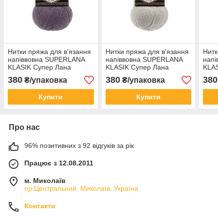
Нитки пряжа для в'язання
Нитки пряжа для в'язання
Нитк
напіввовна SUPERLANA
напіввовна SUPERLANA
нап
KLASIK Супер Лана
KLASIK Супер Лана
KLAS
Класик № 312 - брудна
Класик № 208 - світло-
Клас
380
380
380
₴/упаковка
₴/упаковка
троянда
сірий меланж
мел
Купити
Купити
Про нас
96% позитивних з 92 відгуків за рік
Працює з 12.08.2011
м. Миколаїв
пр.Центральний, Миколаїв, Україна
Контакти