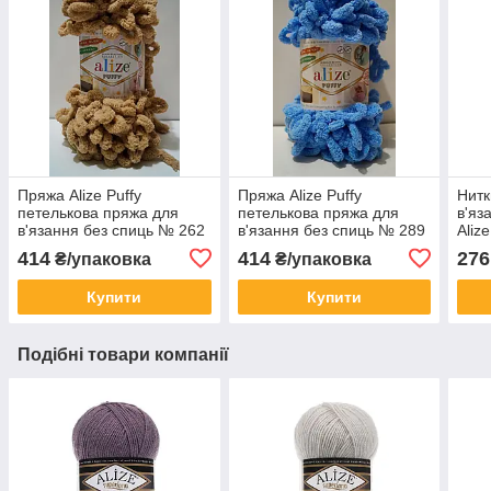
Пряжа Alize Puffy
Пряжа Alize Puffy
Нитк
петелькова пряжа для
петелькова пряжа для
в'яз
в'язання без спиць № 262
в'язання без спиць № 289
Aliz
- беж
- синій
кори
414
414
276
₴/упаковка
₴/упаковка
Купити
Купити
Подібні товари компанії