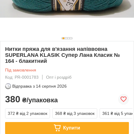
Нитки пряжа для в'язання напіввовна
SUPERLANA KLASIK Супер Лана Класик №
164 - блакитний
Під замовлення
Код: PR-0001783
Опт і роздріб
Відправка з
14 серпня 2026
380
₴/упаковка
372 ₴
від 2 упаковок
368 ₴
від 3 упаковок
361 ₴
від 5 упак
Купити