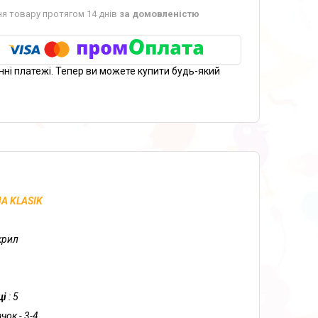
я товару протягом 14 днів
за домовленістю
нні платежі. Тепер ви можете купити будь-який
A KLASIK
крил
ці
: 5
ачок - 3-4