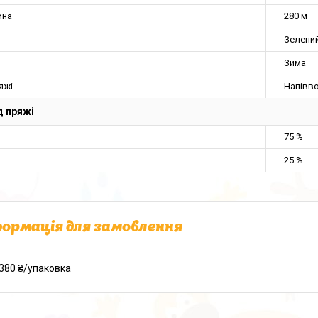
ина
280 м
Зелени
Зима
яжі
Напівв
 пряжі
75 %
25 %
ормація для замовлення
380 ₴/упаковка