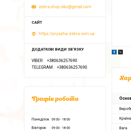
zebra.shop.niko@gmail.com
https://pryazha-zebra.com.ua
VIBER
+380636257690
TELEGRAM
+380636257690
Ха
Основ
Графік роботи
Вироб
Країн
Понеділок
09:00
18:00
Вага
Вівторок
09:00
18:00