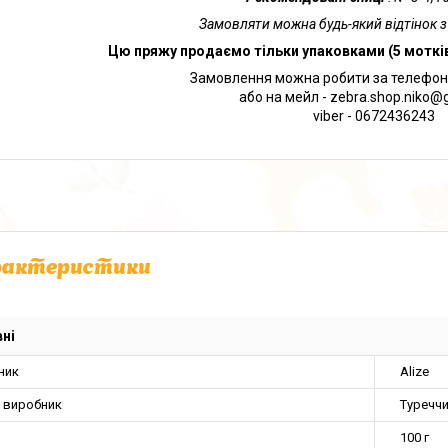
Замовляти можна будь-який відтінок з
Цю пряжу продаємо тільки упаковками (5 мотків
Замовлення можна робити за телефоно
або на мейл - zebra.shop.niko@
viber - 0672436243
рактеристики
ні
ник
Alize
а виробник
Туречч
100 г