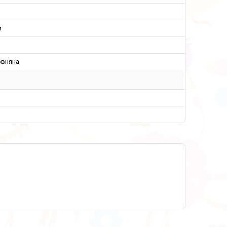
й
овняна