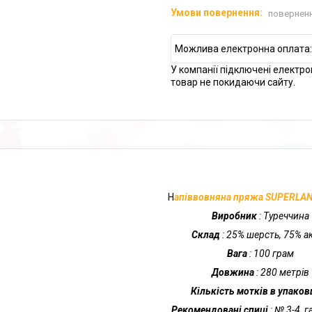
поверненн
У компанії підключені електро
товар не покидаючи сайту.
Н
апіввовняна пряжа SUPERLAN
Виробник
: Туреччина
Склад
: 25% шерсть, 75% а
Вага
: 100 грам
Довжина
: 280 метрів
Кількість мотків в упаков
Рекомендовані спиці
: № 3-4, г