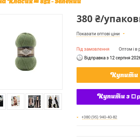
а Класик № 852 - зелений
380 ₴/упаков
Показати оптові ціни
Під замовлення
Оптом і в 
Відправка з 12 серпня 202
Купити
Купити з
+380 (95) 940-40-82