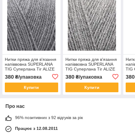
Нитки пряжа для в'язання
Нитки пряжа для в'язання
Нитк
напіввовна SUPERLANA
напіввовна SUPERLANA
нап
TIG Суперлана Тіг ALIZE
TIG Суперлана Тіг ALIZE
TIG 
Алізе № 87 вугільно сірий
Алізе № 21 сірий меланж
ALIZ
380
380
380
₴/упаковка
₴/упаковка
Купити
Купити
Про нас
96% позитивних з 92 відгуків за рік
Працює з 12.08.2011