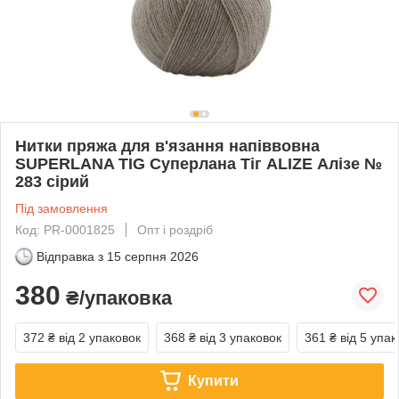
Нитки пряжа для в'язання напіввовна
SUPERLANA TIG Суперлана Тіг ALIZE Алізе №
283 сірий
Під замовлення
Код: PR-0001825
Опт і роздріб
Відправка з
15 серпня 2026
380
₴/упаковка
372 ₴
від 2 упаковок
368 ₴
від 3 упаковок
361 ₴
від 5 упак
Купити