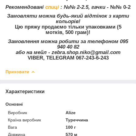
Рекомендовані
спиці
:
№№ 2-2.5, гачки -
№№ 0-2
Замовляти можна будь-який відтінок з карти
кольорів!
Цю пряжу продаємо тільки упаковками (5
мотків, 500 грам)!
Замовлення можна робити за телефоном 095
940 40 82
або на мейл - zebra.shop.niko@gmail.com
VIBER, TELEGRAM 067-243-6-243
Приховати
Характеристики
Основні
Виробник
Alize
Країна виробник
Туреччина
Вага
100 г
Довжина
570 м