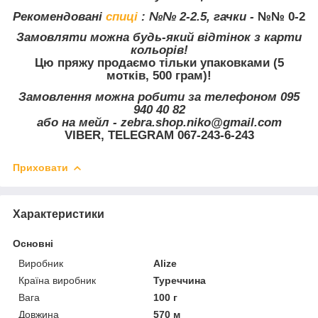
Рекомендовані
спиці
:
№№ 2-2.5, гачки -
№№ 0-2
Замовляти можна будь-який відтінок з карти
кольорів!
Цю пряжу продаємо тільки упаковками (5
мотків, 500 грам)!
Замовлення можна робити за телефоном 095
940 40 82
або на мейл - zebra.shop.niko@gmail.com
VIBER, TELEGRAM 067-243-6-243
Приховати
Характеристики
Основні
Виробник
Alize
Країна виробник
Туреччина
Вага
100 г
Довжина
570 м