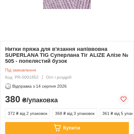
Нитки пряжа для в'язання напіввовна
SUPERLANA TIG Суперлана Тіг ALIZE Алізе №
505 - попелястий бузок
Під замовлення
Код: PR-0001852
Опт і роздріб
Відправка з
14 серпня 2026
380
₴/упаковка
372 ₴
від 2 упаковок
368 ₴
від 3 упаковок
361 ₴
від 5 упак
Купити