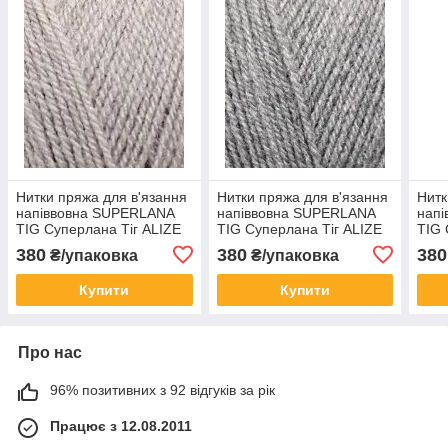
Нитки пряжа для в'язання
Нитки пряжа для в'язання
Нитк
напіввовна SUPERLANA
напіввовна SUPERLANA
нап
TIG Суперлана Тіг ALIZE
TIG Суперлана Тіг ALIZE
TIG 
Алізе № 652 попелястий
Алізе № 21 сірий меланж
ALIZ
380
380
380
₴/упаковка
₴/упаковка
Купити
Купити
Про нас
96% позитивних з 92 відгуків за рік
Працює з 12.08.2011