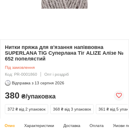
Нитки пряжа для в'язання напіввовна
SUPERLANA TIG Суперлана Тіг ALIZE Алізе №
652 попелястий
Під замовлення
Код: PR-0001860
Опт і роздріб
Відправка з
13 серпня 2026
380
₴/упаковка
372 ₴
від 2 упаковок
368 ₴
від 3 упаковок
361 ₴
від 5 упак
Опис
Характеристики
Доставка
Оплата
Умови п