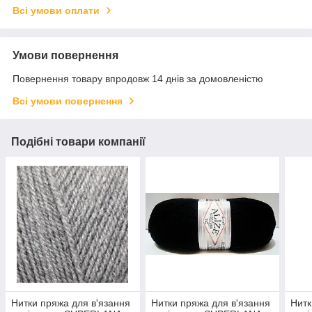
Всі умови оплати
Умови повернення
Повернення товару впродовж 14 днів за домовленістю
Всі умови повернення
Подібні товари компанії
Нитки пряжа для в'язання
Нитки пряжа для в'язання
Нитк