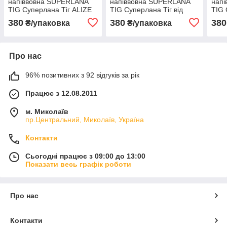
напіввовна SUPERLANA
напіввовна SUPERLANA
нап
TIG Суперлана Тіг ALIZE
TIG Суперлана Тіг від
TIG 
Алізе № 21 сірий меланж
ALIZE Алізе № 60 - чорний
Аліз
380
380
380
₴/упаковка
₴/упаковка
бузо
Про нас
96% позитивних з 92 відгуків за рік
Працює з 12.08.2011
м. Миколаїв
пр.Центральний, Миколаїв, Україна
Контакти
Сьогодні працює з 09:00 до 13:00
Показати весь графік роботи
Про нас
Контакти