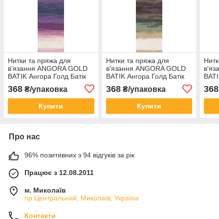
Нитки та пряжа для
Нитки та пряжа для
Нитк
в'язання ANGORA GOLD
в'язання ANGORA GOLD
в'я
BATIK Ангора Голд Батік
BATIK Ангора Голд Батік
BATI
від ALIZE Алізе № 2630
від ALIZE Алізе № 1893
від 
368
368
368
₴/упаковка
₴/упаковка
Купити
Купити
Про нас
96% позитивних з 94 відгуків за рік
Працює з 12.08.2011
м. Миколаїв
пр.Центральний, Миколаїв, Україна
Контакти