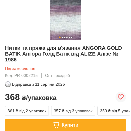
Нитки та пряжа для в'язання ANGORA GOLD
BATIK Ангора Голд Батік від ALIZE Алізе №
1986
Під замовлення
Код: PR-0002215
Опт і роздріб
Відправка з
11 серпня 2026
368
₴/упаковка
361 ₴
від 2 упаковок
357 ₴
від 3 упаковок
350 ₴
від 5 упак
Купити