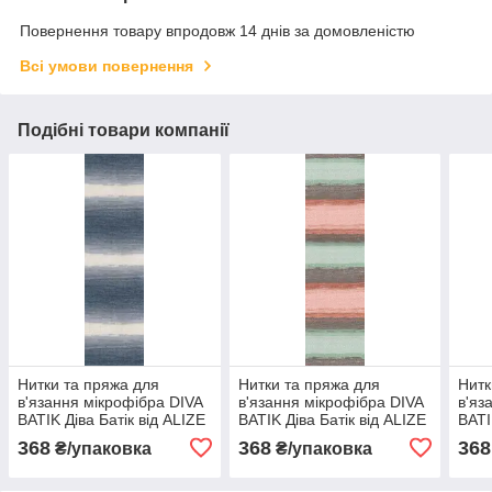
Повернення товару впродовж 14 днів за домовленістю
Всі умови повернення
Подібні товари компанії
Нитки та пряжа для
Нитки та пряжа для
Нитк
в'язання мікрофібра DIVA
в'язання мікрофібра DIVA
в'яз
BATIK Діва Батік від ALIZE
BATIK Діва Батік від ALIZE
BATI
Алізе № 1900
Алізе № 5550
Аліз
368
368
368
₴/упаковка
₴/упаковка