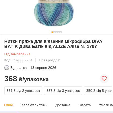
Нитки пряжа для в'язання мікрофібра DIVA
BATIK Дива Батік від ALIZE Алізе № 1767
Під замовлення
Код: PR-0002254
Опт і роздріб
Відправка з
13 серпня 2026
368
₴/упаковка
361 ₴
від 2 упаковок
357 ₴
від 3 упаковок
350 ₴
від 5 упак
Опис
Характеристики
Доставка
Оплата
Умови п