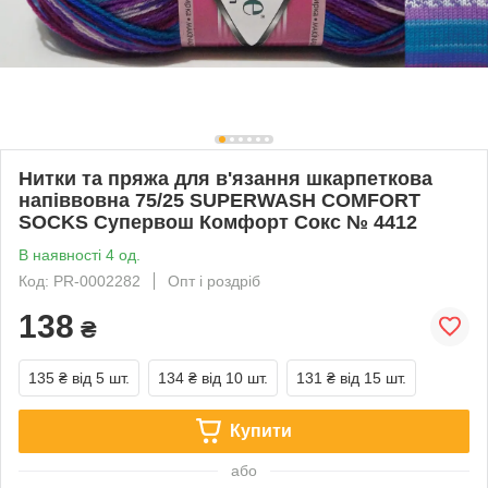
Нитки та пряжа для в'язання шкарпеткова
напіввовна 75/25 SUPERWASH COMFORT
SOCKS Супервош Комфорт Сокс № 4412
В наявності 4 од.
Код: PR-0002282
Опт і роздріб
138
₴
135 ₴
від 5 шт.
134 ₴
від 10 шт.
131 ₴
від 15 шт.
Купити
або