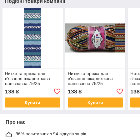
Подібні товари компанії
Нитки та пряжа для
Нитки та пряжа для
Нитк
в'язання шкарпеткова
в'язання шкарпеткова
в'яз
напіввовна 75/25
напіввовна 75/25
напі
SUPERWASH COMFORT
SUPERWASH COMFORT
SUP
138
138
138
₴
₴
SOCKS Супервош
SOCKS Супервош
SOC
Комфорт Сокс № 7708
Комфорт Сокс № 2701
Ком
Купити
Купити
Про нас
96% позитивних з 94 відгуків за рік