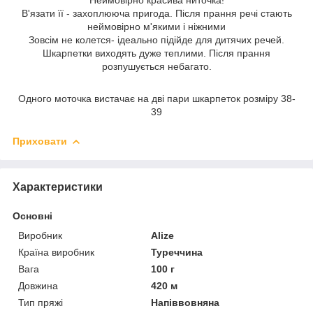
В'язати її - захоплююча пригода. Після прання речі стають
неймовірно м'якими і ніжними
Зовсім не колется- ідеально підійде для дитячих речей.
Шкарпетки виходять дуже теплими. Після прання
розпушується небагато.
Одного моточка вистачає на дві пари шкарпеток розміру 38-
39
Приховати
Характеристики
Основні
Виробник
Alize
Країна виробник
Туреччина
Вага
100 г
Довжина
420 м
Тип пряжі
Напіввовняна