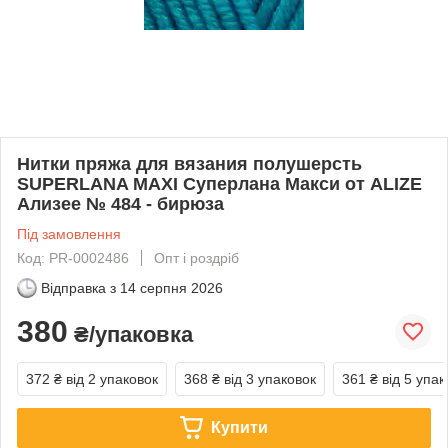
Нитки пряжа для вязания полушерсть
SUPERLANA MAXI Суперлана Макси от ALIZE
Ализее № 484 - бирюза
Під замовлення
Код: PR-0002486
Опт і роздріб
Відправка з
14 серпня 2026
380
₴/упаковка
372 ₴
від 2 упаковок
368 ₴
від 3 упаковок
361 ₴
від 5 упак
Купити