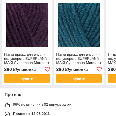
Нитки пряжа для вязания
Нитки пряжа для вязания
Нитк
полушерсть SUPERLANA
полушерсть SUPERLANA
пол
MAXI Суперлана Макси от
MAXI Суперлана Макси от
MAXI
ALIZE Ализее № 111 -
ALIZE Ализее № 212 -
ALIZ
380
380
380
₴/упаковка
₴/упаковка
фіолет
петроль
фукс
Купити
Купити
Про нас
96% позитивних з 92 відгуків за рік
Працює з 12.08.2011