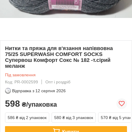
Нитки та пряжа для в'язання напіввовна
75/25 SUPERWASH COMFORT SOCKS
Супервош Комфорт Сокс № 182 -т.сірий
меланж
Під замовлення
Код: PR-0002599
Опт і роздріб
Відправка з
12 серпня 2026
598
₴/упаковка
586 ₴
від 2 упаковок
580 ₴
від 3 упаковок
570 ₴
від 5 упак
Купити