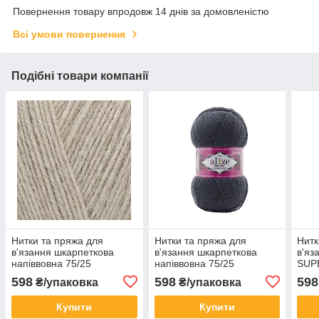
Повернення товару впродовж 14 днів за домовленістю
Всі умови повернення
Подібні товари компанії
Нитки та пряжа для
Нитки та пряжа для
Нитк
в'язання шкарпеткова
в'язання шкарпеткова
в'яз
напіввовна 75/25
напіввовна 75/25
SUP
SUPERWASH COMFORT
SUPERWASH COMFORT
SOC
598
598
598
₴/упаковка
₴/упаковка
SOCKS Супервош
SOCKS Супервош
Комф
Комфорт Сокс № 152 -
Комфорт Сокс № 872
кре
Купити
Купити
беж меланж