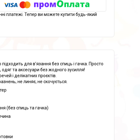
нні платежі. Тепер ви можете купити будь-який
 підходить для в’язання без спиць і гачка. Просто
, одяг та аксесуари без жодного зусилля!
ечей і делікатних проєктів.
азнень, не линяє, не скочується.
тер
ня (без спиць та гачка)
ччина
отовки