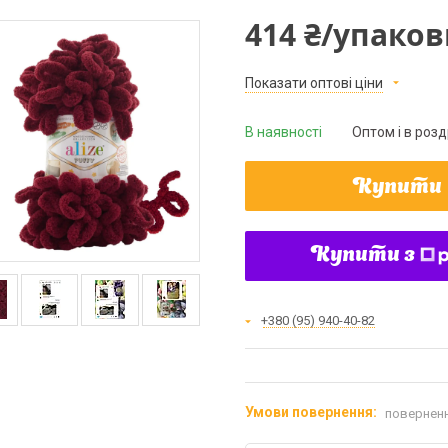
414 ₴/упаков
Показати оптові ціни
В наявності
Оптом і в розд
Купити
Купити з
+380 (95) 940-40-82
поверненн