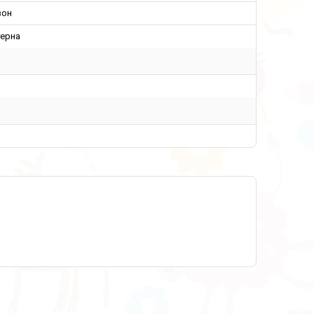
зон
терна