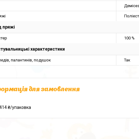
Демісе
яжі
Поліес
 пряжі
стер
100 %
тувальницькі характеристики
едів, палантинів, подушок
Так
ормація для замовлення
414 ₴/упаковка