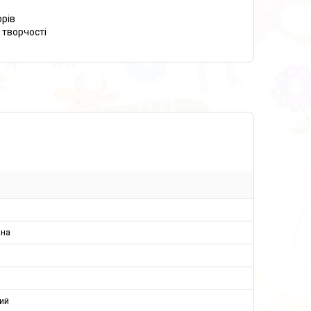
орів
 творчості
ина
ий