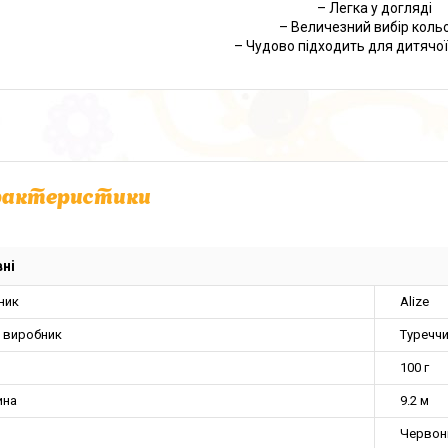
– Легка у догляді
– Величезний вибір коль
– Чудово підходить для дитячої
рактеристики
ні
ник
Alize
а виробник
Туречч
100 г
ина
9.2 м
Червон