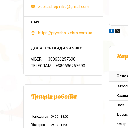
zebra.shop.niko@gmail.com
https://pryazha-zebra.com.ua
Ха
VIBER
+380636257690
TELEGRAM
+380636257690
Основ
Вироб
Країн
Графік роботи
Вага
Довж
Понеділок
09:00
18:00
Колір
Вівторок
09:00
18:00