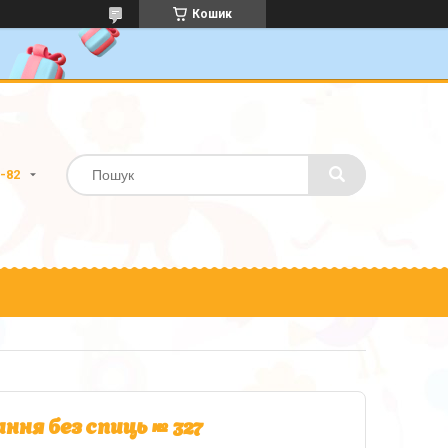
Кошик
0-82
ння без спиць № 327