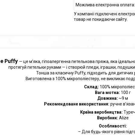
У компанії підключені електро
товар не покидаючи сайту.
ze Puffy
— це м’яка, гіпоалергенна петелькова пряжа, яка ідеально
протягуй петельки руками — і створюй пледи, іграшки, подушки
Тонша за класичну Puffy, підходить для дитячих р
Виготовлена з 100% мікрополіестеру, не викликає подр
Склад:
100% мікрополіес
Вага мотка:
100 г
Довжина:
~9 м
Рекомендоване використання:
ручне в’язан
Країна виробництва:
Туре
Виробник:
Alize
Особливості:
– Для будь-якого рівня підг