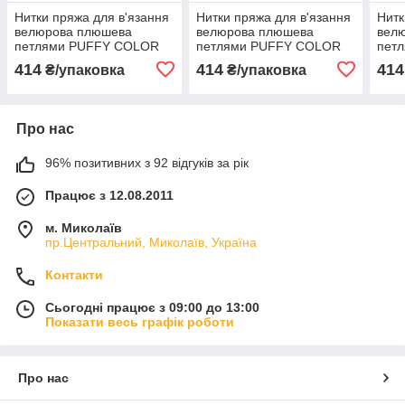
Нитки пряжа для в'язання
Нитки пряжа для в'язання
Нитк
велюрова плюшева
велюрова плюшева
вел
петлями PUFFY COLOR
петлями PUFFY COLOR
пет
Паффи Колор № 6531
Паффи Колор № 6395
Паф
414
414
414
₴/упаковка
₴/упаковка
Про нас
96% позитивних з 92 відгуків за рік
Працює з 12.08.2011
м. Миколаїв
пр.Центральний, Миколаїв, Україна
Контакти
Сьогодні працює з 09:00 до 13:00
Показати весь графік роботи
Про нас