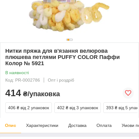
Нитки пряжа для в'язання велюрова
плюшева петлями PUFFY COLOR Паффи
Колор № 5921
В наявності
Код: PR-0002786
Опт і роздріб
414
₴/упаковка
406 ₴
від 2 упаковок
402 ₴
від 3 упаковок
393 ₴
від 5 упак
Опис
Характеристики
Доставка
Оплата
Умови п