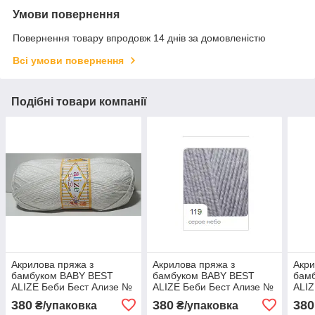
Умови повернення
Повернення товару впродовж 14 днів за домовленістю
Всі умови повернення
Подібні товари компанії
Акрилова пряжа з
Акрилова пряжа з
Акри
бамбуком BABY BEST
бамбуком BABY BEST
бам
ALIZE Беби Бест Ализе №
ALIZE Беби Бест Ализе №
ALIZ
55 - білий
119 - сіре небо
01 -
380
380
380
₴/упаковка
₴/упаковка