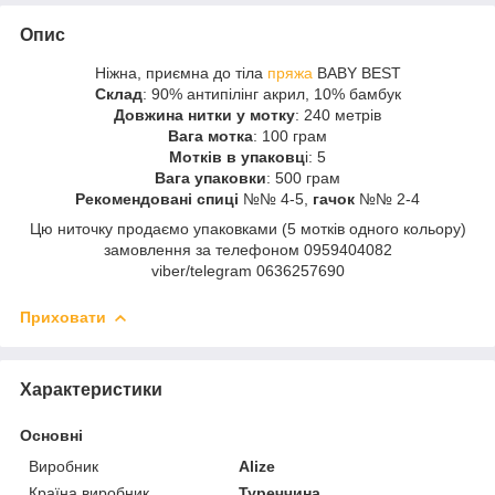
Опис
Ніжна, приємна до тіла
пряжа
BABY BEST
Склад
: 90% антипілінг акрил, 10% бамбук
Довжина нитки у мотку
: 240 метрів
Вага мотка
: 100 грам
Мотків в упаковц
і: 5
Вага упаковки
: 500 грам
Рекомендовані спиці
№№ 4-5,
гачок
№№ 2-4
Цю ниточку продаємо упаковками (5 мотків одного кольору)
замовлення за телефоном 0959404082
viber/telegram 0636257690
Приховати
Характеристики
Основні
Виробник
Alize
Країна виробник
Туреччина