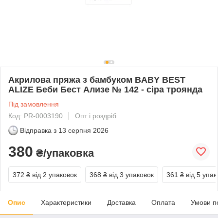
Акрилова пряжа з бамбуком BABY BEST
ALIZE Беби Бест Ализе № 142 - сіра троянда
Під замовлення
Код: PR-0003190
Опт і роздріб
Відправка з
13 серпня 2026
380
₴/упаковка
372 ₴
від 2 упаковок
368 ₴
від 3 упаковок
361 ₴
від 5 упак
Опис
Характеристики
Доставка
Оплата
Умови п