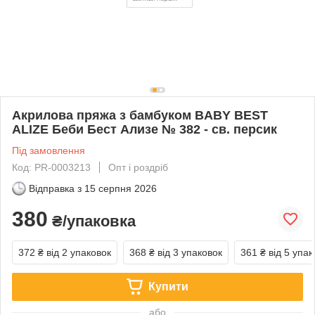
Акрилова пряжа з бамбуком BABY BEST
ALIZE Беби Бест Ализе № 382 - св. персик
Під замовлення
Код: PR-0003213
Опт і роздріб
Відправка з
15 серпня 2026
380
₴/упаковка
372 ₴
від 2 упаковок
368 ₴
від 3 упаковок
361 ₴
від 5 упак
Купити
або