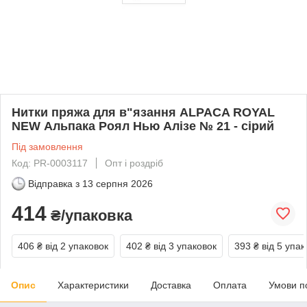
Нитки пряжа для в"язання ALPACA ROYAL
NEW Альпака Роял Нью Алізе № 21 - сірий
Під замовлення
Код: PR-0003117
Опт і роздріб
Відправка з
13 серпня 2026
414
₴/упаковка
406 ₴
від 2 упаковок
402 ₴
від 3 упаковок
393 ₴
від 5 упак
Опис
Характеристики
Доставка
Оплата
Умови п