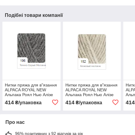
Подібні товари компанії
Нитки пряжа для в"язання
Нитки пряжа для в"язання
Нитк
ALPACA ROYAL NEW
ALPACA ROYAL NEW
ALP
Альпака Роял Нью Алізе
Альпака Роял Нью Алізе
Альп
№ 196 - темний сірий
№ 152 - беж меланж
№ 26
414
414
414
₴/упаковка
₴/упаковка
меланж
Про нас
96% позитивних з 92 відгуків за рік