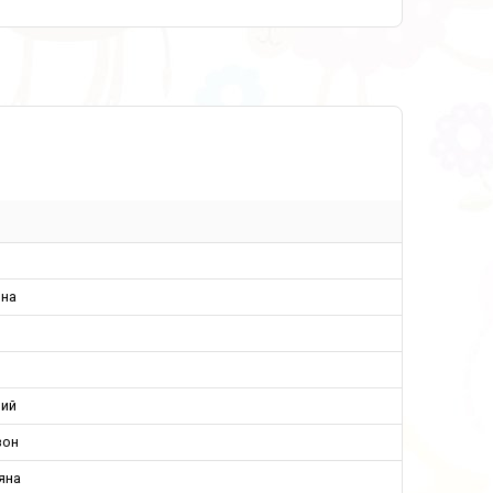
ина
ий
зон
яна