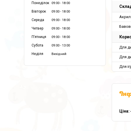
Понеділок
09:00
18:00
Склад
Вівторок
09:00
18:00
Акрил
Середа
09:00
18:00
Бавов
Четвер
09:00
18:00
Корис
Пʼятниця
09:00
18:00
Субота
09:00
13:00
Для д
Неділя
Вихідний
Для д
Для і
Інф
Ціна: