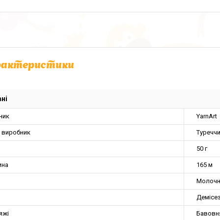
рактеристики
ні
ник
YarnArt
а виробник
Туречч
50 г
ина
165 м
Молочн
Демісе
яжі
Бавовн