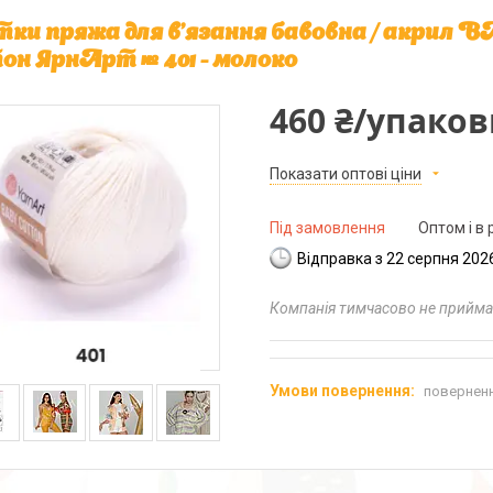
ки пряжа для в'язання бавовна / акри
он ЯрнАрт № 401 - молоко
460 ₴/упаков
Показати оптові ціни
Під замовлення
Оптом і в 
Відправка з 22 серпня 202
Компанія тимчасово не прийм
поверненн