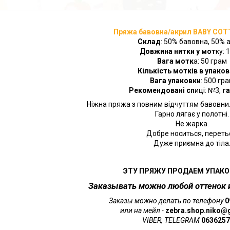
Пряжа бавовна/акрил BABY COT
Склад
: 50% бавовна, 50% 
Довжина нитки у мот
ку: 
Вага мотк
а: 50 грам
Кількість мотків в упако
Вага упаковки
: 500 гр
Рекомендовані сп
иці: №3,
г
Ніжна пряжа з повним відчуттям бавовни.
Гарно лягає у полотні.
Не жарка.
Добре носиться, переть
Дуже приємна до тіла
ЭТУ ПРЯЖУ ПРОДАЕМ УПАКОВ
Заказывать можно любой оттенок и
Заказы можно делать по телефону
0
или на мейл -
zebra.shop.niko@
VIBER, TELEGRAM
0636257