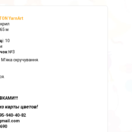
TON YarnArt
акрил
165 м
вц
і: 10
ам
ачок
№3
 М'яка скручування.
ся.
.
КАМИ!!!
з карты цветов!
95-940-40-82
gmail.com
690