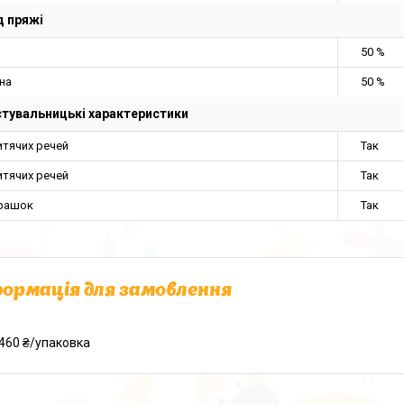
 пряжі
50 %
на
50 %
тувальницькі характеристики
итячих речей
Так
итячих речей
Так
грашок
Так
ормація для замовлення
460 ₴/упаковка