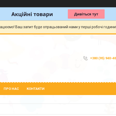
рацюємо! Ваш запит буде опрацьований нами у перші робочі години! 
+380 (95) 940-4
ПРО НАС
КОНТАКТИ