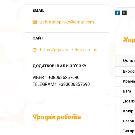
zebra.shop.niko@gmail.com
Ха
https://pryazha-zebra.com.ua
Основ
Вироб
VIBER
+380636257690
Країн
TELEGRAM
+380636257690
Вага
Довж
Колір
Графік роботи
Сезон
Тип пр