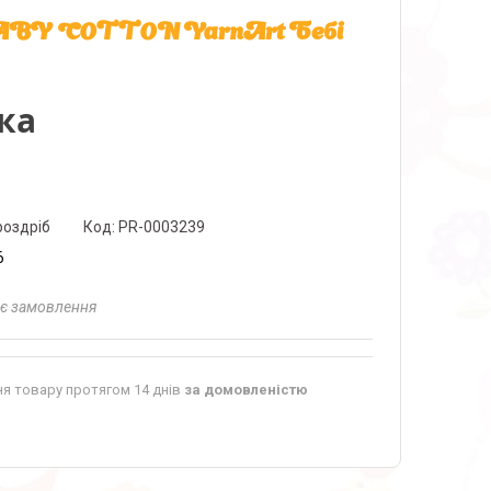
л BABY COTTON YarnArt Бебі
ка
роздріб
Код:
PR-0003239
6
ає замовлення
я товару протягом 14 днів
за домовленістю