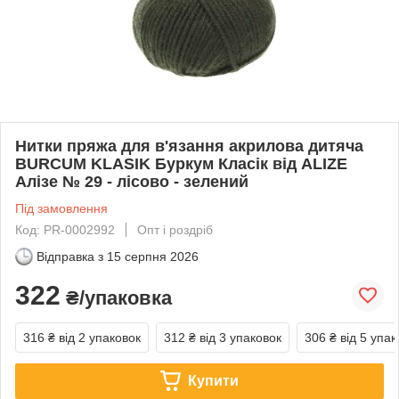
Нитки пряжа для в'язання акрилова дитяча
BURCUM KLASIK Буркум Класік від ALIZE
Алізе № 29 - лісово - зелений
Під замовлення
Код: PR-0002992
Опт і роздріб
Відправка з
15 серпня 2026
322
₴/упаковка
316 ₴
від 2 упаковок
312 ₴
від 3 упаковок
306 ₴
від 5 упак
Купити