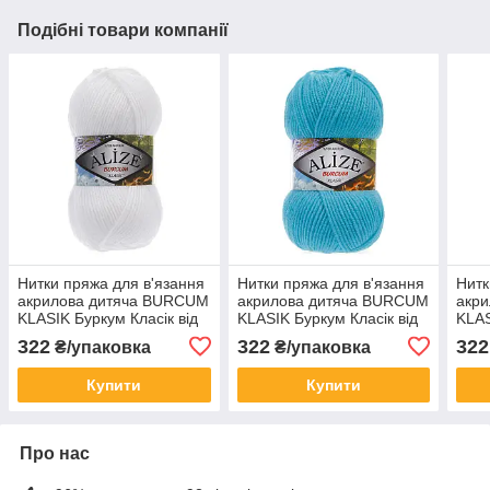
Подібні товари компанії
Нитки пряжа для в'язання
Нитки пряжа для в'язання
Нитк
акрилова дитяча BURCUM
акрилова дитяча BURCUM
акр
KLASIK Буркум Класік від
KLASIK Буркум Класік від
KLAS
ALIZE Алізе № 55 - білий
ALIZE Алізе № 245 -
ALIZ
322
322
322
₴/упаковка
₴/упаковка
блакитний
кори
Купити
Купити
Про нас