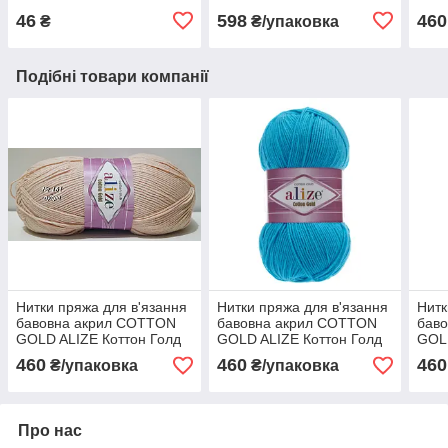
кото
46
598
460
₴
₴/упаковка
біли
Подібні товари компанії
Нитки пряжа для в'язання
Нитки пряжа для в'язання
Нитк
бавовна акрил COTTON
бавовна акрил COTTON
бав
GOLD ALIZE Коттон Голд
GOLD ALIZE Коттон Голд
GOLD
Алізе № 161 - пудра
Алізе № 16 - синій
Аліз
460
460
460
₴/упаковка
₴/упаковка
Про нас