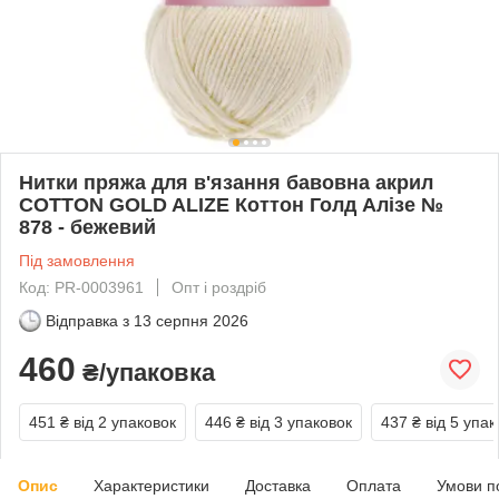
Нитки пряжа для в'язання бавовна акрил
COTTON GOLD ALIZE Коттон Голд Алізе №
878 - бежевий
Під замовлення
Код: PR-0003961
Опт і роздріб
Відправка з
13 серпня 2026
460
₴/упаковка
451 ₴
від 2 упаковок
446 ₴
від 3 упаковок
437 ₴
від 5 упак
Опис
Характеристики
Доставка
Оплата
Умови п