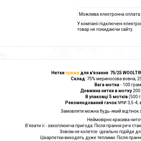
У компанії підключені електро
товар не покидаючи сайту.
Нитки
пряжа
для в'язання 75/25 WOOLTI
Склад
: 75% мериносова вовна, 2
Вага мотка
- 100 гра
Довжина нитки в мотку
200
В упаковці 5 мотків
(500 
Рекомендований гачок
№№ 3,5-4;
Замовляти можна будь-який відтінок з
Неймовірно красива нито
В'язати її - захоплююча пригода. Після прання речі ст
Зовсім не колется- ідеально підійде д
Шкарпетки виходять дуже теплими. Після пранн