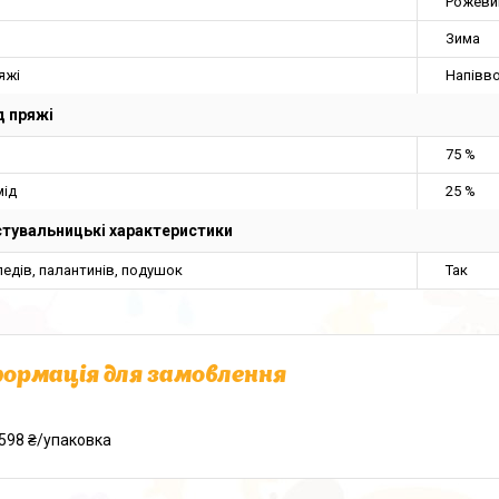
Рожеви
Зима
яжі
Напівв
 пряжі
75 %
мід
25 %
тувальницькі характеристики
едів, палантинів, подушок
Так
ормація для замовлення
598 ₴/упаковка