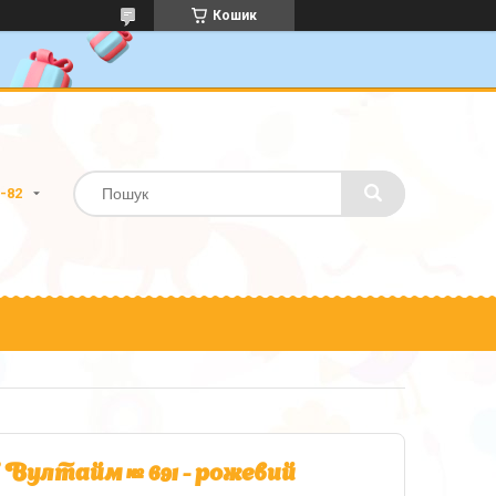
Кошик
0-82
Вултайм № 691 - рожевий