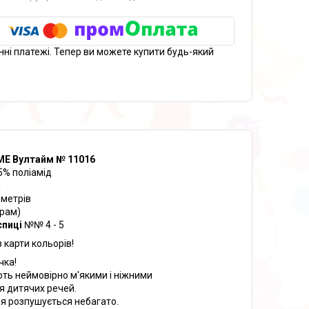
нні платежі. Тепер ви можете купити будь-який
ME Вултайм № 11016
5% поліамід
м
 метрів
грам)
спиці
№№ 4 - 5
 карти кольорів!
чка!
ають неймовірно м'якими і ніжними
ля дитячих речей.
я розпушується небагато.