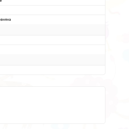
й
овняна