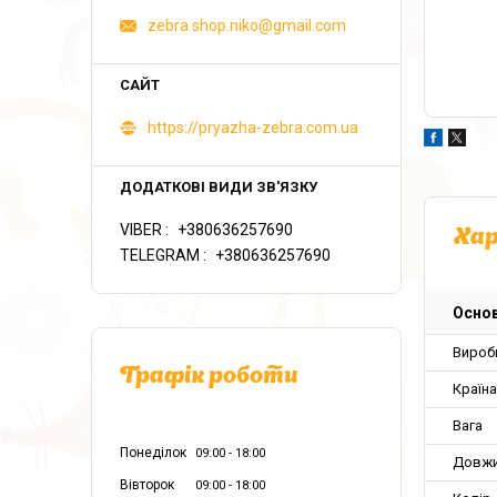
zebra.shop.niko@gmail.com
https://pryazha-zebra.com.ua
VIBER
+380636257690
Ха
TELEGRAM
+380636257690
Основ
Вироб
Графік роботи
Країн
Вага
Понеділок
09:00
18:00
Довж
Вівторок
09:00
18:00