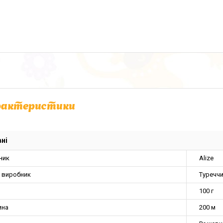
рактеристики
ні
ник
Alize
а виробник
Туречч
100 г
ина
200 м