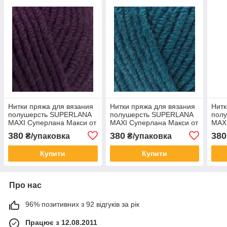
Нитки пряжа для вязания
Нитки пряжа для вязания
Нитк
полушерсть SUPERLANA
полушерсть SUPERLANA
пол
MAXI Суперлана Макси от
MAXI Суперлана Макси от
MAXI
ALIZE Ализее № 111 -
ALIZE Ализее № 212 -
ALIZ
380
380
380
₴/упаковка
₴/упаковка
фіолет
петроль
фукс
Купити
Купити
Про нас
96% позитивних з 92 відгуків за рік
Працює з 12.08.2011