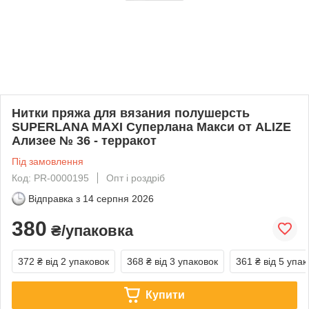
Нитки пряжа для вязания полушерсть
SUPERLANA MAXI Суперлана Макси от ALIZE
Ализее № 36 - терракот
Під замовлення
Код: PR-0000195
Опт і роздріб
Відправка з
14 серпня 2026
380
₴/упаковка
372 ₴
від 2 упаковок
368 ₴
від 3 упаковок
361 ₴
від 5 упак
Купити