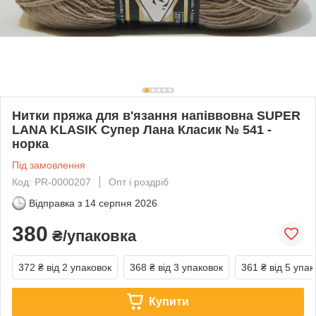
Нитки пряжа для в'язання напіввовна SUPER
LANA KLASIK Супер Лана Класик № 541 -
норка
Під замовлення
Код: PR-0000207
Опт і роздріб
Відправка з
14 серпня 2026
380
₴/упаковка
372 ₴
від 2 упаковок
368 ₴
від 3 упаковок
361 ₴
від 5 упак
Купити