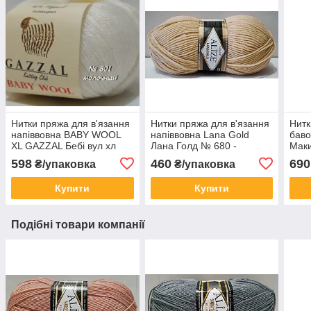
Нитки пряжа для в'язання
Нитки пряжа для в'язання
Нитк
напіввовна BABY WOOL
напіввовна Lana Gold
баво
XL GAZZAL Бебі вул хл
Лана Голд № 680 -
Маки
Газал №801
медовий
598
460
690
₴/упаковка
₴/упаковка
Купити
Купити
Подібні товари компанії