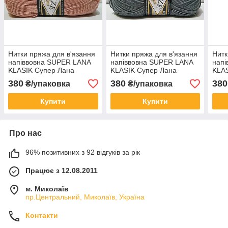
Нитки пряжа для в'язання
Нитки пряжа для в'язання
Нитк
напіввовна SUPER LANA
напіввовна SUPER LANA
нап
KLASIK Супер Лана
KLASIK Супер Лана
KLAS
Класик № 161 - суха
Класик № 87 - вугільно-
Клас
380
380
380
₴/упаковка
₴/упаковка
троянда
сірий
пуд
Купити
Купити
Про нас
96% позитивних з 92 відгуків за рік
Працює з 12.08.2011
м. Миколаїв
пр.Центральний, Миколаїв, Україна
Контакти