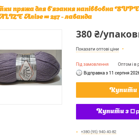
ки пряжа для в'язання напіввовна SU
 ALIZE Алізе № 257 - лаванда
380 ₴/упаков
Показати оптові ціни
Під замовлення
Оптом і в 
Відправка з 11 серпня 202
Купити
Купити з
+380 (95) 940-40-82