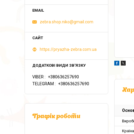
zebra.shop.niko@gmail.com
https://pryazha-zebra.com.ua
VIBER
+380636257690
TELEGRAM
+380636257690
Ха
Основ
Графік роботи
Вироб
Країн