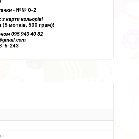
5
гачки -
№№ 0-2
з карти кольорів!
5 мотків, 500 грам)!
ном 095 940 40 82
o@gmail.com
3-6-243
ина