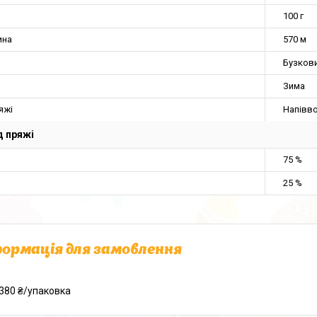
100 г
ина
570 м
Бузков
Зима
яжі
Напівв
 пряжі
75 %
25 %
ормація для замовлення
380 ₴/упаковка