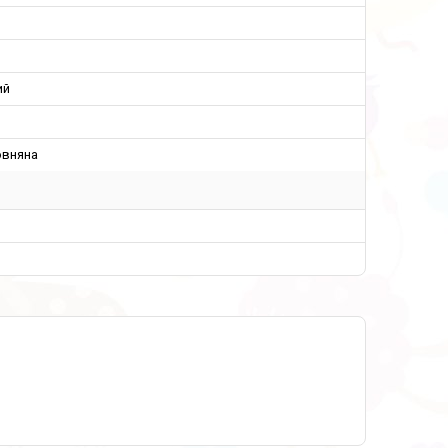
ий
овняна