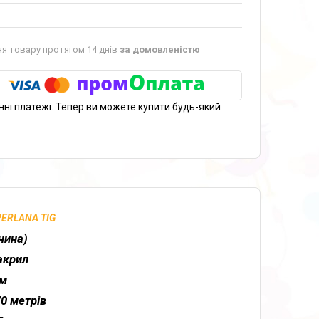
я товару протягом 14 днів
за домовленістю
нні платежі. Тепер ви можете купити будь-який
PERLANA TIG
чина)
акрил
ам
70 метрів