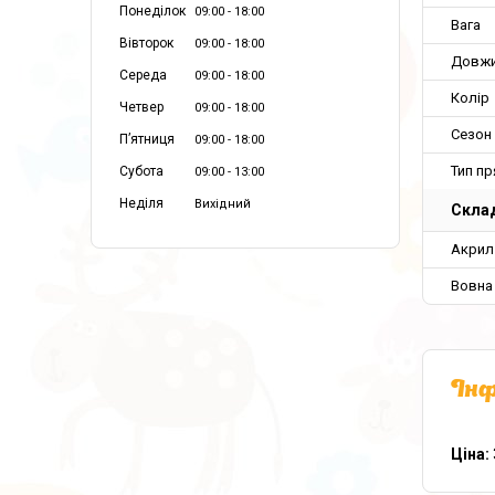
Понеділок
09:00
18:00
Вага
Вівторок
09:00
18:00
Довж
Середа
09:00
18:00
Колір
Четвер
09:00
18:00
Сезон
Пʼятниця
09:00
18:00
Тип пр
Субота
09:00
13:00
Неділя
Вихідний
Склад
Акрил
Вовна
Інф
Ціна: