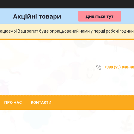
рацюємо! Ваш запит буде опрацьований нами у перші робочі години! 
+380 (95) 940-4
ПРО НАС
КОНТАКТИ