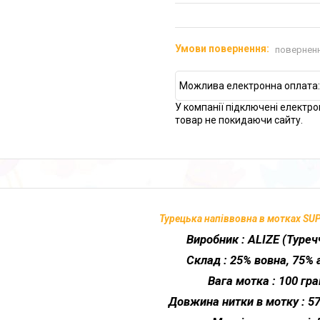
поверненн
У компанії підключені електро
товар не покидаючи сайту.
Турецька напіввовна в мотках SU
Виробник
: ALIZE (Туреч
Склад
: 25% вовна, 75% 
Вага мотка
: 100 гр
Довжина нитки в мотку
: 5