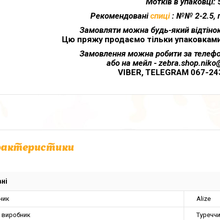
Мотків в упаковці: 
Рекомендовані
спиці
:
№№ 2-2.5, 
Замовляти можна будь-який відтінок 
Цю пряжу продаємо тільки упаковками (
Замовлення можна робити за телефо
або на мейл - zebra.shop.nik
VIBER, TELEGRAM 067-24
рактеристики
ні
ник
Alize
а виробник
Туречч