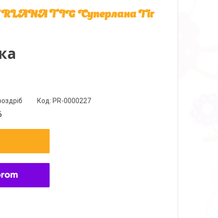
PERLANA TIG Суперлана Тіг
ка
роздріб
Код:
PR-0000227
6