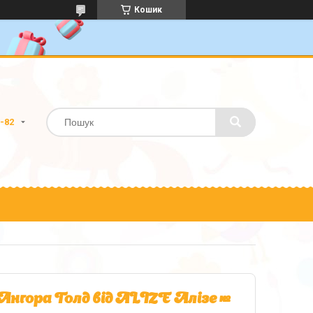
Кошик
0-82
гора Голд від ALIZE Алізе №