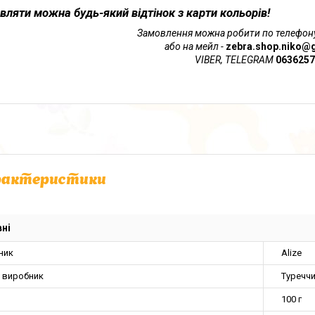
вляти можна будь-який відтінок з карти кольорів!
Замовлення можна робити по телефон
або на мейл -
zebra.shop.niko@
VIBER, TELEGRAM
0636257
рактеристики
ні
ник
Alize
а виробник
Туречч
100 г