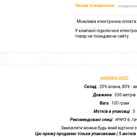
поверненн
У компанії підключені електро
товар не покидаючи сайту.
ANGORA GOLD
Склад
: 20% вовна, 80% - а
Довжина
: 550 метрів
Вага
: 100 грам
Мотків в упаковці
: 5
Рекомендовані спиці
: №№3-6, г
Замовляти можна будь-який відтінок з
Цю пряжу продаємо тільки упаковками ( 5 мотків 5