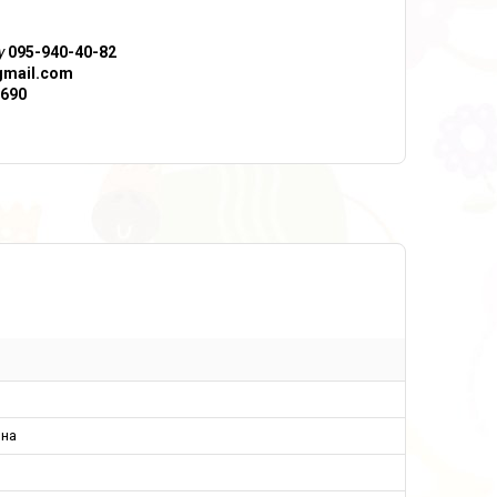
у
095-940-40-82
gmail.com
690
ина