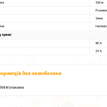
ина
550 м
Рожеви
Зима
яжі
Напівв
 пряжі
80 %
20 %
ормація для замовлення
368 ₴/упаковка