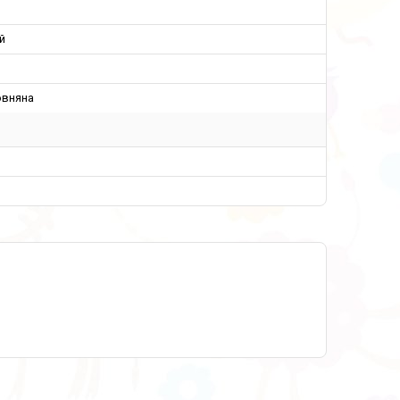
й
овняна