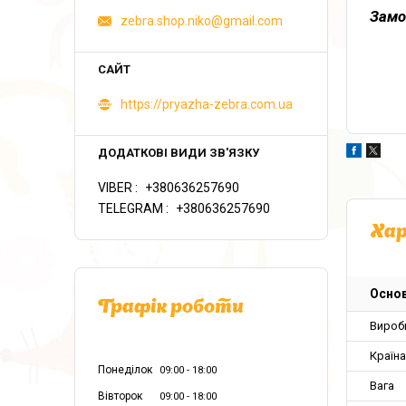
Замо
zebra.shop.niko@gmail.com
https://pryazha-zebra.com.ua
VIBER
+380636257690
TELEGRAM
+380636257690
Ха
Основ
Графік роботи
Вироб
Країн
Понеділок
09:00
18:00
Вага
Вівторок
09:00
18:00