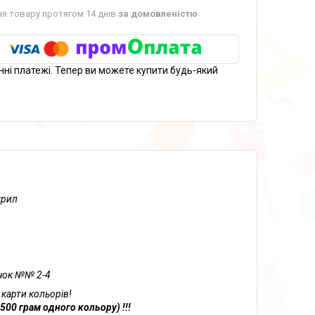
я товару протягом 14 днів
за домовленістю
нні платежі. Тепер ви можете купити будь-який
крил
ачок №№ 2-4
 карти кольорів!
00 грам одного кольору) !!!