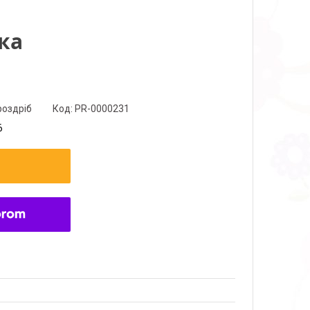
ка
роздріб
Код:
PR-0000231
6