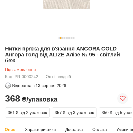
Нитки пряжа для в'язання ANGORA GOLD
Ангора Голд від ALIZE Алізе № 95 - світлий
беж
Під замовлення
Код: PR-0000242
Опт і роздріб
Відправка з
13 серпня 2026
368
₴/упаковка
361 ₴
від 2 упаковок
357 ₴
від 3 упаковок
350 ₴
від 5 упак
Опис
Характеристики
Доставка
Оплата
Умови п