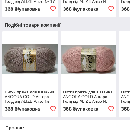
Голд від ALIZE Алізе № 17
Голд від ALIZE Алізе №
Голд
- Петроль
541 - норка
599 
368
368
368
₴/упаковка
₴/упаковка
Подібні товари компанії
Нитки пряжа для в'язання
Нитки пряжа для в'язання
Нитк
ANGORA GOLD Ангора
ANGORA GOLD Ангора
ANG
Голд від ALIZE Алізе №
Голд від ALIZE Алізе №
Голд
542 - кора
161 - пудра
221 
368
368
368
₴/упаковка
₴/упаковка
мел
Про нас