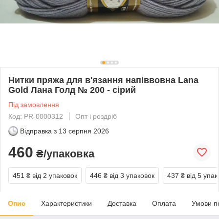
Нитки пряжа для в'язання напіввовна Lana
Gold Лана Голд № 200 - сірий
Під замовлення
Код: PR-0000312
Опт і роздріб
Відправка з
13 серпня 2026
460
₴/упаковка
451 ₴
від 2 упаковок
446 ₴
від 3 упаковок
437 ₴
від 5 упак
Опис
Характеристики
Доставка
Оплата
Умови п