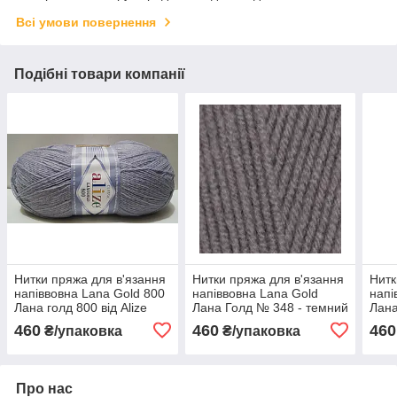
Всі умови повернення
Подібні товари компанії
Нитки пряжа для в'язання
Нитки пряжа для в'язання
Нитк
напіввовна Lana Gold 800
напіввовна Lana Gold
напі
Лана голд 800 від Alize
Лана Голд № 348 - темний
Лана
Алізе № 200 - світлий
сірий
пер
460
460
460
₴/упаковка
₴/упаковка
сірий
Про нас