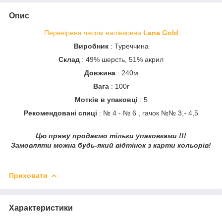
Опис
Перевірена часом напіввовна
Lana Gold
Виробник
: Туреччина
Склад
: 49% шерсть, 51% акрил
Довжина
: 240м
Вага
: 100г
Мотків в упаковці
: 5
Рекомендовані спиці
: № 4 - № 6 , гачок
№№ 3,- 4,5
Цю пряжу продаємо тільки упаковками !!!
Замовляти можна будь-який відтінок з карти кольорів!
Приховати
Характеристики