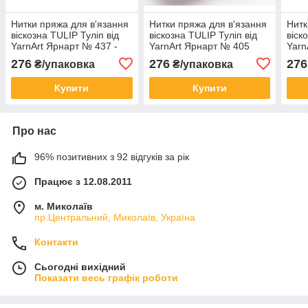
Нитки пряжа для в'язання
Нитки пряжа для в'язання
Нитк
віскозна TULIP Туліп від
віскозна TULIP Туліп від
віск
YarnArt Ярнарт № 437 -
YarnArt Ярнарт № 405
Yarn
шампанське
роже
276
276
276
₴/упаковка
₴/упаковка
Купити
Купити
Про нас
96% позитивних з 92 відгуків за рік
Працює з 12.08.2011
м. Миколаїв
пр.Центральний, Миколаїв, Україна
Контакти
Сьогодні вихідний
Показати весь графік роботи