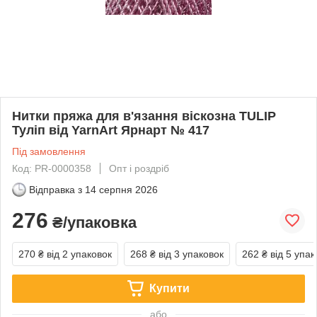
Нитки пряжа для в'язання віскозна TULIP
Туліп від YarnArt Ярнарт № 417
Під замовлення
Код: PR-0000358
Опт і роздріб
Відправка з
14 серпня 2026
276
₴/упаковка
270 ₴
від 2 упаковок
268 ₴
від 3 упаковок
262 ₴
від 5 упак
Купити
або