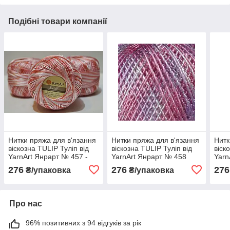
Подібні товари компанії
Нитки пряжа для в'язання
Нитки пряжа для в'язання
Нитк
віскозна TULIP Туліп від
віскозна TULIP Туліп від
віск
YarnArt Янрарт № 457 -
YarnArt Янрарт № 458
Yarn
рожево-білий
276
276
276
₴/упаковка
₴/упаковка
Про нас
96% позитивних з 94 відгуків за рік