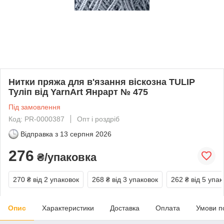
Нитки пряжа для в'язання віскозна TULIP
Туліп від YarnArt Янрарт № 475
Під замовлення
Код: PR-0000387
Опт і роздріб
Відправка з
13 серпня 2026
276
₴/упаковка
270 ₴
від 2 упаковок
268 ₴
від 3 упаковок
262 ₴
від 5 упак
Опис
Характеристики
Доставка
Оплата
Умови п