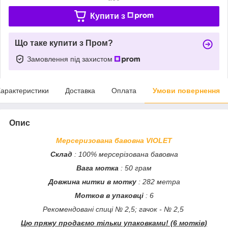
Купити з
Що таке купити з Пром?
Замовлення під захистом
арактеристики
Доставка
Оплата
Умови повернення
Опис
М
е
рсеризована бавовна VIOLET
Склад
: 100% мерсерізована бавовна
Вага мотка
: 50 грам
Довжина нитки в мотку
: 282 метра
Мотков в упаковці
: 6
Рекомендовані спиці № 2,5; гачок - № 2,5
Цю пряжу продаємо тільки упаковками! (6 мотків)