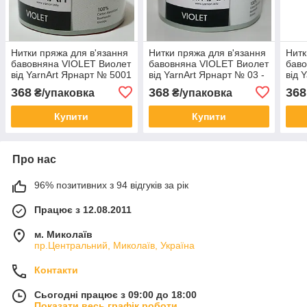
Нитки пряжа для в'язання
Нитки пряжа для в'язання
Нитк
бавовняна VIOLET Виолет
бавовняна VIOLET Виолет
баво
від YarnArt Ярнарт № 5001
від YarnArt Ярнарт № 03 -
від 
- яскравий рожевий
білосніжний
368
368
368
₴/упаковка
₴/упаковка
Купити
Купити
Про нас
96% позитивних з 94 відгуків за рік
Працює з 12.08.2011
м. Миколаїв
пр.Центральний, Миколаїв, Україна
Контакти
Сьогодні працює з 09:00 до 18:00
Показати весь графік роботи