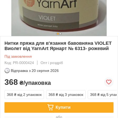
Нитки пряжа для в'язання бавовняна VIOLET
Виолет від YarnArt Ярнарт № 6313- рожевий
Під замовлення
Код: PR-0000424
Опт і роздріб
Відправка з
20 серпня 2026
368
₴/упаковка
368 ₴
від 2 упаковок
368 ₴
від 3 упаковок
368 ₴
від 5 упак
Купити
або