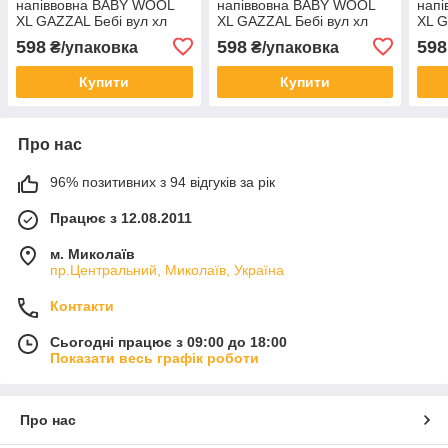
напіввовна BABY WOOL
напіввовна BABY WOOL
нап
XL GAZZAL Бебі вул хл
XL GAZZAL Бебі вул хл
XL G
Газал №822
Газал № 802 - темний
Газ
598
598
598
₴/упаковка
₴/упаковка
синій
Купити
Купити
Про нас
96% позитивних з 94 відгуків за рік
Працює з 12.08.2011
м. Миколаїв
пр.Центральний, Миколаїв, Україна
Контакти
Сьогодні працює з 09:00 до 18:00
Показати весь графік роботи
Про нас