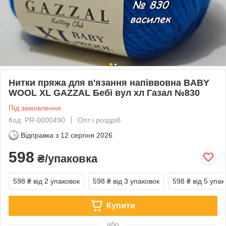
Нитки пряжа для в'язання напіввовна BABY
WOOL XL GAZZAL Бебі вул хл Газал №830
Під замовлення
Код: PR-0000490
Опт і роздріб
Відправка з
12 серпня 2026
598
₴/упаковка
598 ₴
від 2 упаковок
598 ₴
від 3 упаковок
598 ₴
від 5 упак
Купити
або