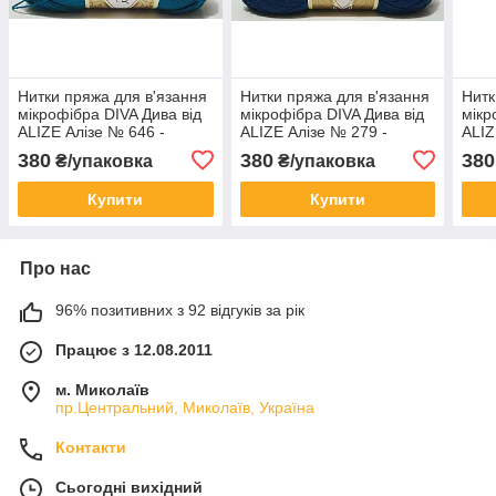
Нитки пряжа для в'язання
Нитки пряжа для в'язання
Нитк
мікрофібра DIVA Дива від
мікрофібра DIVA Дива від
мікр
ALIZE Алізе № 646 -
ALIZE Алізе № 279 -
ALIZ
темно бірюзовий
джинс
380
380
380
₴/упаковка
₴/упаковка
Купити
Купити
Про нас
96% позитивних з 92 відгуків за рік
Працює з 12.08.2011
м. Миколаїв
пр.Центральний, Миколаїв, Україна
Контакти
Сьогодні вихідний