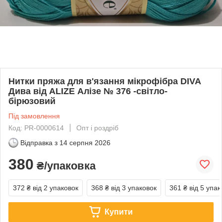
Нитки пряжа для в'язання мікрофібра DIVA
Дива від ALIZE Алізе № 376 -світло-
бірюзовий
Під замовлення
Код: PR-0000614
Опт і роздріб
Відправка з
14 серпня 2026
380
₴/упаковка
372 ₴
від 2 упаковок
368 ₴
від 3 упаковок
361 ₴
від 5 упак
Купити