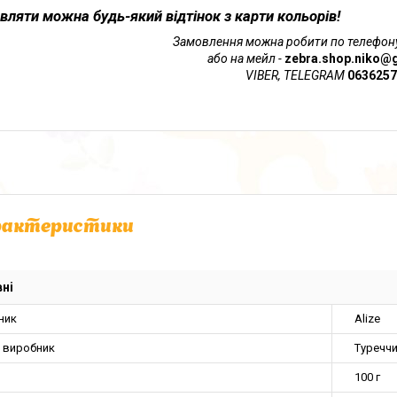
вляти можна будь-який відтінок з карти кольорів!
Замовлення можна робити по телефон
або на мейл -
zebra.shop.niko@
VIBER, TELEGRAM
0636257
рактеристики
ні
ник
Alize
а виробник
Туречч
100 г