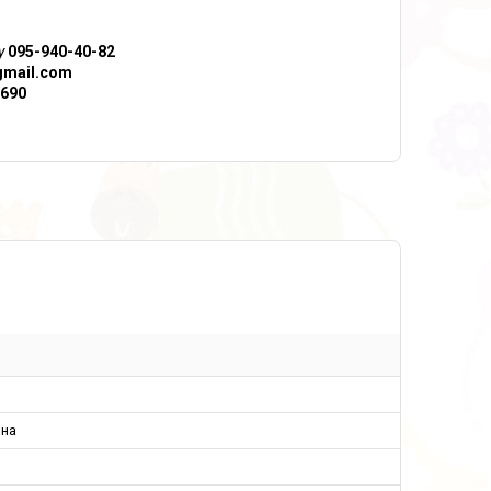
у
095-940-40-82
gmail.com
690
ина