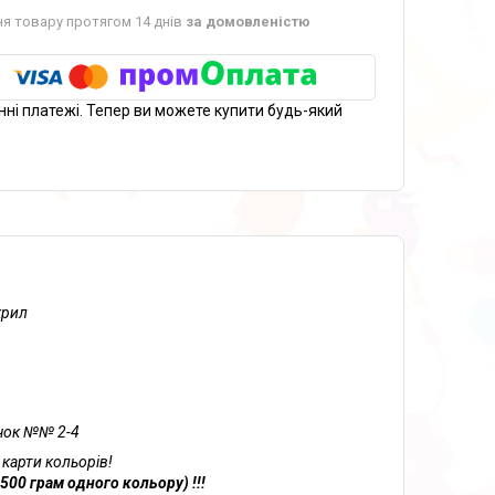
я товару протягом 14 днів
за домовленістю
нні платежі. Тепер ви можете купити будь-який
крил
ачок №№ 2-4
 карти кольорів!
00 грам одного кольору) !!!