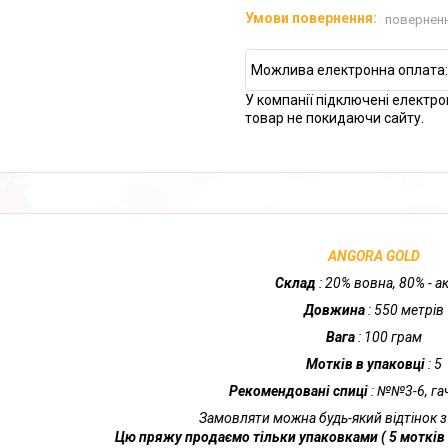
поверненн
У компанії підключені електро
товар не покидаючи сайту.
ANGORA GOLD
Склад
: 20% вовна, 80% - а
Довжина
: 550 метрів
Вага
: 100 грам
Мотків в упаковці
: 5
Рекомендовані спиці
: №№3-6, г
Замовляти можна будь-який відтінок з
Цю пряжу продаємо тільки упаковками ( 5 мотків 5