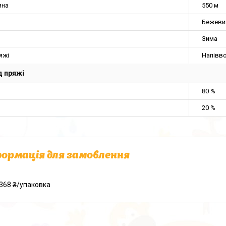
ина
550 м
Бежеви
Зима
яжі
Напівв
 пряжі
80 %
20 %
ормація для замовлення
368 ₴/упаковка