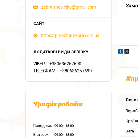
Замо
zebra.shop.niko@gmail.com
https://pryazha-zebra.com.ua
VIBER
+380636257690
TELEGRAM
+380636257690
Ха
Основ
Графік роботи
Вироб
Країн
Понеділок
09:00
18:00
Вага
Вівторок
09:00
18:00