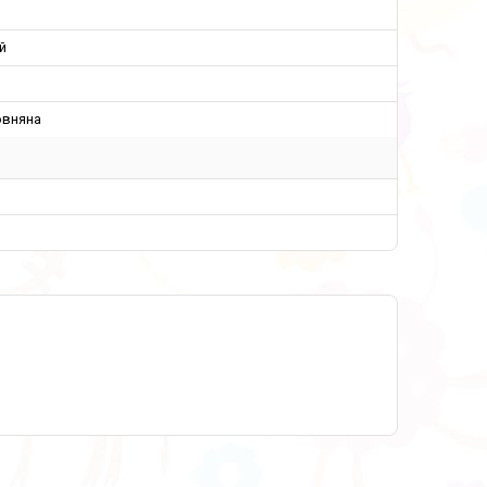
й
овняна