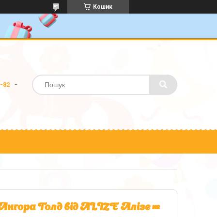
Кошик
0-82
гора Голд від ALIZE Алізе №