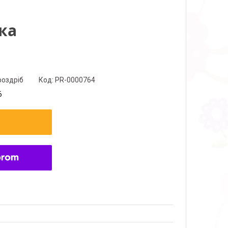
ка
роздріб
Код:
PR-0000764
6